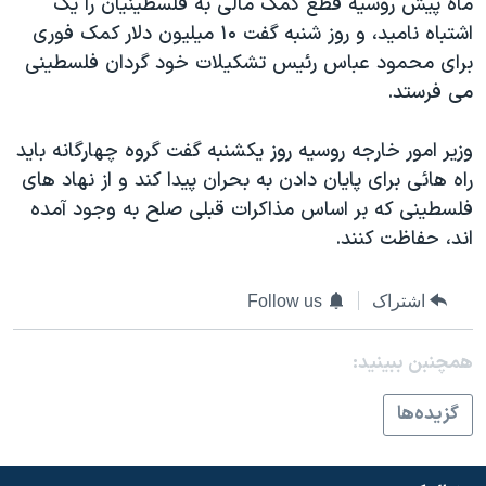
ماه پیش روسیه قطع کمک مالی به فلسطینیان را یک
اسرائیل در جنگ
اشتباه نامید، و روز شنبه گفت ۱۰ میلیون دلار کمک فوری
نرگس محمدی برنده جایزه نوبل صلح
برای محمود عباس رئیس تشکیلات خود گردان فلسطینی
همایش محافظه‌کاران آمریکا «سی‌پک»
می فرستد.
صفحه‌های ویژه
وزیر امور خارجه روسیه روز یکشنبه گفت گروه چهارگانه بايد
سفر پرزیدنت ترامپ به چین
راه هائی برای پایان دادن به بحران پیدا کند و از نهاد های
فلسطینی که بر اساس مذاکرات قبلی صلح به وجود آمده
اند، حفاظت کنند.
اشتراک
Follow us
همچنبن ببینید:
گزيده‌ها