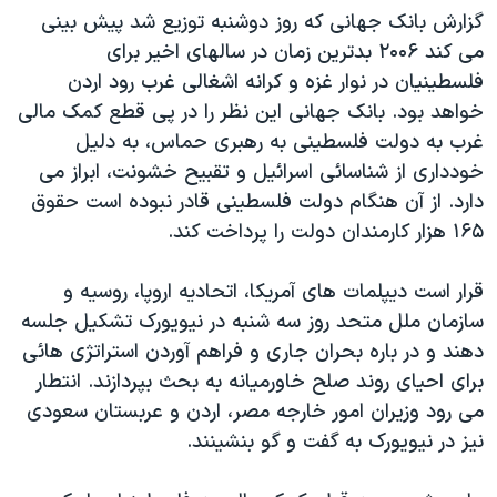
گزارش بانک جهانی که روز دوشنبه توزیع شد پیش بینی
دنبال کنید
مستندها
فرهنگ و زندگی
می کند ۲۰۰۶ بدترین زمان در سالهای اخیر برای
حقوق شهروندی
انتخابات ریاست جمهوری آمریکا ۲۰۲۴
فلسطینیان در نوار غزه و کرانه اشغالی غرب رود اردن
اقتصادی
حمله جمهوری اسلامی به اسرائیل
خواهد بود. بانک جهانی این نظر را در پی قطع کمک مالی
غرب به دولت فلسطینی به رهبری حماس، به دلیل
رمز مهسا
علم و فناوری
زبانهای مختلف
خودداری از شناسائی اسرائيل و تقبیح خشونت، ابراز می
اسرائیل در جنگ
ورزش زنان در ایران
دارد. از آن هنگام دولت فلسطینی قادر نبوده است حقوق
گالری عکس
اعتراضات زن، زندگی، آزادی
۱۶۵ هزار کارمندان دولت را پرداخت کند.
آرشیو پخش زنده
مجموعه مستندهای دادخواهی
قرار است دیپلمات های آمریکا، اتحادیه اروپا، روسیه و
تریبونال مردمی آبان ۹۸
سازمان ملل متحد روز سه شنبه در نیویورک تشکیل جلسه
دادگاه حمید نوری
دهند و در باره بحران جاری و فراهم آوردن استراتژی هائی
برای احیای روند صلح خاورمیانه به بحث بپردازند. انتطار
چهل سال گروگان‌گیری
می رود وزیران امور خارجه مصر، اردن و عربستان سعودی
قانون شفافیت دارائی کادر رهبری ایران
نیز در نیویورک به گفت و گو بنشینند.
اعتراضات مردمی آبان ۹۸