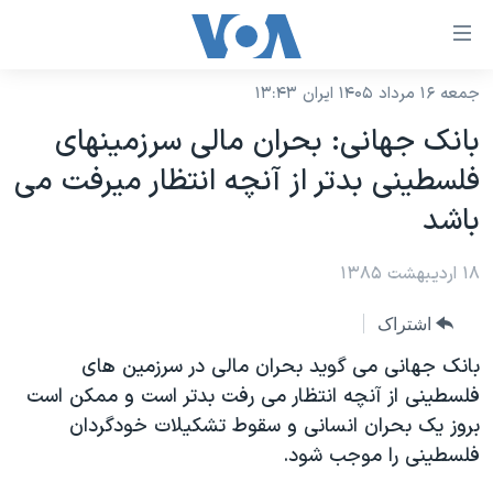
ینکهای
ابل
سترسی
جمعه ۱۶ مرداد ۱۴۰۵ ایران ۱۳:۴۳
خانه
هش
بانک جهانی: بحران مالی سرزمينهای
نسخه سبک وب‌سایت
ه
فلسطينی بدتر از آنچه انتظار ميرفت می
حتوای
موضوع ها
باشد
صلی
برنامه های تلویزیونی
ایران
هش
۱۸ اردیبهشت ۱۳۸۵
جدول برنامه ها
ه
آمریکا
فحه
صفحه‌های ویژه
جهان
اشتراک
صلی
فرکانس‌های صدای آمریکا
ورزشی
جام جهانی ۲۰۲۶
بانک جهانی می گويد بحران مالی در سرزمین های
هش
پخش رادیویی
فلسطینی از آنچه انتظار می رفت بدتر است و ممکن است
ه
گزیده‌ها
عملیات خشم حماسی
بروز یک بحران انسانی و سقوط تشکیلات خودگردان
ستجو
۲۵۰سالگی آمریکا
ویژه برنامه‌ها
یادگیری زبان انگلیسی
فلسطینی را موجب شود.
ویدیوها
بایگانی برنامه‌های تلویزیونی