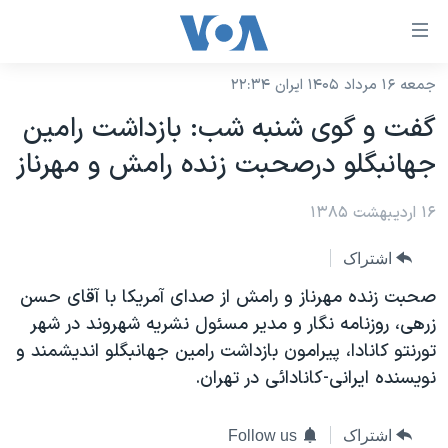
ینکهای
ابل
سترسی
جمعه ۱۶ مرداد ۱۴۰۵ ایران ۲۲:۳۴
خانه
هش
گفت و گوی شنبه شب: بازداشت رامين
نسخه سبک وب‌سایت
ه
جهانبگلو درصحبت زنده رامش و مهرناز
حتوای
موضوع ها
صلی
۱۶ اردیبهشت ۱۳۸۵
برنامه های تلویزیونی
ایران
هش
جدول برنامه ها
ه
آمریکا
اشتراک
فحه
صفحه‌های ویژه
جهان
صحبت زنده مهرناز و رامش از صدای آمريکا با آقای حسن
صلی
فرکانس‌های صدای آمریکا
زرهی، روزنامه نگار و مدير مسئول نشريه شهروند در شهر
ورزشی
جام جهانی ۲۰۲۶
هش
تورنتو کانادا، پيرامون بازداشت رامين جهانبگلو انديشمند و
پخش رادیویی
ه
گزیده‌ها
عملیات خشم حماسی
نويسنده ايرانی-کانادائی در تهران.
ستجو
۲۵۰سالگی آمریکا
ویژه برنامه‌ها
یادگیری زبان انگلیسی
ویدیوها
بایگانی برنامه‌های تلویزیونی
اشتراک
Follow us