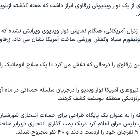
از يک نوار ويديوئی زرقاوی ابراز داشت که هفته گذشته ازتلو
.
 ژنرال آمريکائی، هنگام نمايش نوار ويديوی ويرايش نشده که 
اونيفورم سياه وکفش ورزشی ساخت آمريکا نشان می داد، زرقاوی
ن زرقاوی را درحالی که تلاش می کرد تا يک سلاح اتوماتيک را
نيروهای آمريکا نوار ويديو را درجريان سلسله حملاتی در ماه آ
رنزديکی منطقه يوسفيه کشف کردند.
ه را به عنوان يک پايگاه طراحی برای حملات انتحاری شورشيا
، پليس عراق اعلام کرد دريک بمب گذاری انتحاری دربرابر ساخت
ند.