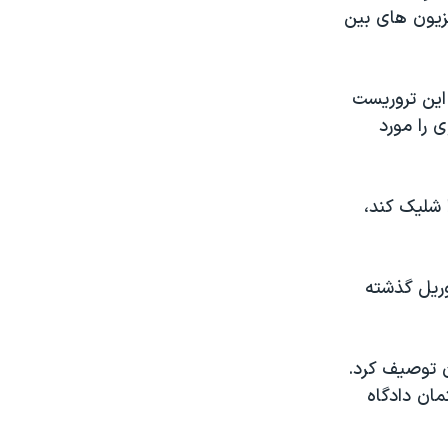
يزيون های بين
اين تروريست
 را مورد
 شليک کند،
وريل گذشته
ن توصيف کرد.
مان دادگاه