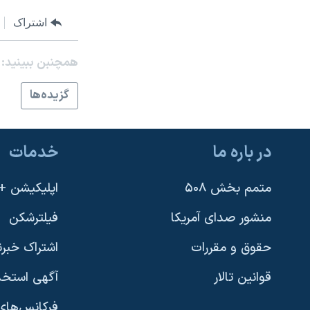
نرگس محمدی برنده جایزه نوبل صلح
اشتراک
همایش محافظه‌کاران آمریکا «سی‌پک»
همچنبن ببینید:
صفحه‌های ویژه
سفر پرزیدنت ترامپ به چین
گزيده‌ها
در باره ما
خدمات
متمم بخش ۵۰۸
اپلیکیشن +VOA
منشور صدای آمریکا
فیلترشکن
حقوق و مقررات
اشتراک خبرن
قوانین تالار
آگهی استخد
فرکانس‌های 