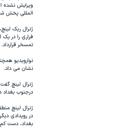
مستندها
فرهنگ و زندگی
ويرايش نشده ای 
حقوق شهروندی
انتخابات ریاست جمهوری آمریکا ۲۰۲۴
المللی پخش شد
اقتصادی
حمله جمهوری اسلامی به اسرائیل
ژنرال ريک لينچ،
رمز مهسا
علم و فناوری
فراری را در يک 
اسرائیل در جنگ
ورزش زنان در ایران
تمسخر قرارداد.
گالری عکس
اعتراضات زن، زندگی، آزادی
نوارويديو همچني
آرشیو پخش زنده
مجموعه مستندهای دادخواهی
نشان می داد.
تریبونال مردمی آبان ۹۸
ژنرال لينچ گفت 
دادگاه حمید نوری
درجنوب بغداد د
چهل سال گروگان‌گیری
قانون شفافیت دارائی کادر رهبری ایران
ژنرال لينچ منطق
در رويدادی ديگر
اعتراضات مردمی آبان ۹۸
بغداد، دست کم ۹ نفرجان خود را ازدست دادند و ۴۰ نفر مجروح شد
اسرائیل در جنگ