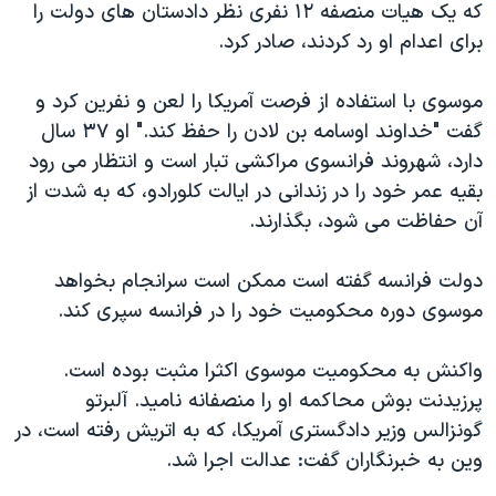
که یک هیات منصفه ۱۲ نفری نظر دادستان های دولت را
دنبال کنید
مستندها
فرهنگ و زندگی
برای اعدام او رد کردند، صادر کرد.
حقوق شهروندی
انتخابات ریاست جمهوری آمریکا ۲۰۲۴
موسوی با استفاده از فرصت آمریکا را لعن و نفرین کرد و
اقتصادی
حمله جمهوری اسلامی به اسرائیل
گفت "خداوند اوسامه بن لادن را حفظ کند." او ۳۷ سال
رمز مهسا
علم و فناوری
دارد، شهروند فرانسوی مراکشی تبار است و انتظار می رود
زبانهای مختلف
اسرائیل در جنگ
ورزش زنان در ایران
بقیه عمر خود را در زندانی در ایالت کلورادو، که به شدت از
آن حفاظت می شود، بگذارند.
گالری عکس
اعتراضات زن، زندگی، آزادی
آرشیو پخش زنده
مجموعه مستندهای دادخواهی
دولت فرانسه گفته است ممکن است سرانجام بخواهد
تریبونال مردمی آبان ۹۸
موسوی دوره محکومیت خود را در فرانسه سپری کند.
دادگاه حمید نوری
واکنش به محکومیت موسوی اکثرا مثبت بوده است.
چهل سال گروگان‌گیری
پرزیدنت بوش محاکمه او را منصفانه نامید. آلبرتو
قانون شفافیت دارائی کادر رهبری ایران
گونزالس وزیر دادگستری آمریکا، که به اتریش رفته است، در
وین به خبرنگاران گفت: عدالت اجرا شد.
اعتراضات مردمی آبان ۹۸