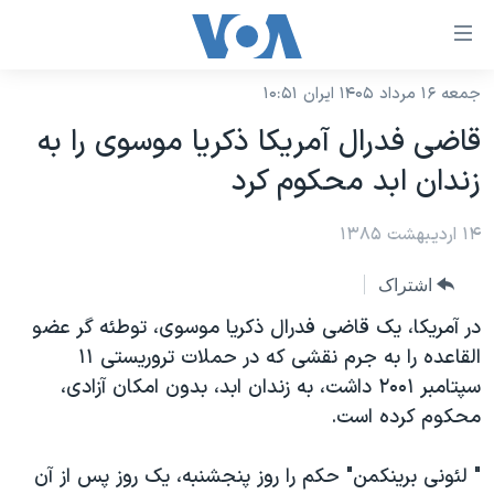
ینکهای
ابل
سترسی
جمعه ۱۶ مرداد ۱۴۰۵ ایران ۱۰:۵۱
خانه
هش
قاضی فدرال آمريکا ذکريا موسوی را به
نسخه سبک وب‌سایت
ه
زندان ابد محکوم کرد
حتوای
موضوع ها
صلی
۱۴ اردیبهشت ۱۳۸۵
برنامه های تلویزیونی
ایران
هش
جدول برنامه ها
ه
آمریکا
اشتراک
فحه
صفحه‌های ویژه
جهان
در آمریکا، یک قاضی فدرال ذکریا موسوی، توطئه گر عضو
صلی
فرکانس‌های صدای آمریکا
القاعده را به جرم نقشی که در حملات تروریستی ۱۱
ورزشی
جام جهانی ۲۰۲۶
هش
سپتامبر ۲۰۰۱ داشت، به زندان ابد، بدون امکان آزادی،
پخش رادیویی
ه
گزیده‌ها
عملیات خشم حماسی
محکوم کرده است.
ستجو
۲۵۰سالگی آمریکا
ویژه برنامه‌ها
یادگیری زبان انگلیسی
" لئونی برینکمن" حکم را روز پنجشنبه، یک روز پس از آن
ویدیوها
بایگانی برنامه‌های تلویزیونی