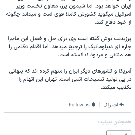
ايران خواهد بود. اما شيمون پرز، معاون نخست وزير
اسرائيل ميگويد کشورش کاملا قوی است و ميداند چگونه
از خود دفاع کند.
پرزيدنت بوش گفته است وی برای حل و فصل اين ماجرا
چاره ای ديپلوماتيک را ترجيح ميدهد، اما اقدام نظامی را
هم منتفی و مردود ندانسته است.
آمريکا و کشورهای ديگر ايران را متهم کرده اند که پنهانی
در پی توليد تسليحات اتمی است. تهران اين اتهام را
تکذيب ميکند.
اشتراک
Follow us
همچنبن ببینید: