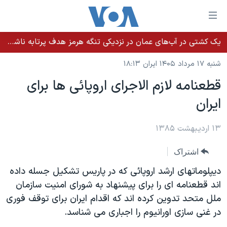
ینکهای
ابل
سترسی
یک کشتی در آب‌های عمان در نزدیکی تنگه هرمز هدف پرتابه ناشناس قرار گرفت
خانه
هش
شنبه ۱۷ مرداد ۱۴۰۵ ایران ۱۸:۱۳
نسخه سبک وب‌سایت
ه
قطعنامه لازم الاجرای اروپائی ها برای
حتوای
موضوع ها
ايران
صلی
برنامه های تلویزیونی
ایران
هش
جدول برنامه ها
ه
۱۳ اردیبهشت ۱۳۸۵
آمریکا
فحه
صفحه‌های ویژه
جهان
اشتراک
صلی
فرکانس‌های صدای آمریکا
ورزشی
جام جهانی ۲۰۲۶
هش
ديپلوماتهای ارشد اروپائی که در پاريس تشکيل جسله داده
پخش رادیویی
ه
گزیده‌ها
عملیات خشم حماسی
اند قطعنامه ای را برای پيشنهاد به شورای امنيت سازمان
ستجو
ملل متحد تدوين کرده اند که اقدام ايران برای توقف فوری
۲۵۰سالگی آمریکا
ویژه برنامه‌ها
یادگیری زبان انگلیسی
در غنی سازی اورانيوم را اجباری می شناسد.
ویدیوها
بایگانی برنامه‌های تلویزیونی