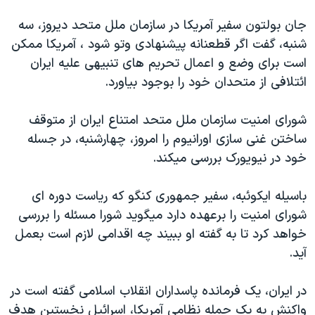
اسرائیل در جنگ
جان بولتون سفير آمريکا در سازمان ملل متحد ديروز، سه
نرگس محمدی برنده جایزه نوبل صلح
شنبه، گفت اگر قطعنانه پيشنهادی وتو شود ، آمريکا ممکن
همایش محافظه‌کاران آمریکا «سی‌پک»
است برای وضع و اعمال تحريم های تنبيهی عليه ايران
صفحه‌های ویژه
ائتلافی از متحدان خود را بوجود بياورد.
سفر پرزیدنت ترامپ به چین
شورای امنيت سازمان ملل متحد امتناع ايران از متوقف
ساختن غنی سازی اورانيوم را امروز، چهارشنبه، در جسله
خود در نيويورک بررسی ميکند.
باسيله ايکوئبه، سفير جمهوری کنگو که رياست دوره ای
شورای امنيت را برعهده دارد ميگويد شورا مسئله را بررسی
خواهد کرد تا به گفته او ببيند چه اقدامی لازم است بعمل
آيد.
در ايران، يک فرمانده پاسداران انقلاب اسلامی گفته است در
واکنش به يک حمله نظامی آمريکا، اسرائيل نخستين هدف