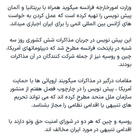
دنبال کنید
مستندها
فرهنگ و زندگی
وزارت امورخارجه فرانسه ميگويد همراه با بريتانيا و آلمان
پيش نويسی را تهيه کرده است که عمل کردن به خواست
حقوق شهروندی
انتخابات ریاست جمهوری آمریکا ۲۰۲۴
های آژانس بين المللی اتمی را برای ايران اجباری ميداند.
اقتصادی
حمله جمهوری اسلامی به اسرائیل
رمز مهسا
علم و فناوری
اين پيش نويس در جريان مذاکرات شش کشوری روز سه
زبانهای مختلف
شنبه در پايتخت فرانسه مطرح شد که ديپلوماتهای آمريکا،
اسرائیل در جنگ
ورزش زنان در ایران
چين و روسيه نيز از جمله شرکت کنندگان در آن مذاکرات
گالری عکس
اعتراضات زن، زندگی، آزادی
بودند.
آرشیو پخش زنده
مجموعه مستندهای دادخواهی
مقامات درگير در مذاکرات ميگويند اروپائی ها با حمايت
تریبونال مردمی آبان ۹۸
آمريکا ، پيش نويس را در چارچوب فصل هفتم از منشور
دادگاه حمید نوری
سازمان ملل متحد مطرح کرده اند که می تواند تحريم
چهل سال گروگان‌گیری
های تنبيهی يا اقدامی نظامی را مجاز بشناسد.
قانون شفافیت دارائی کادر رهبری ایران
روسيه و چين که هر دو در شورای امنيت حق وتو دارند با
اعتراضات مردمی آبان ۹۸
اقدامی تنبيهی در مورد ايران مخالف اند.