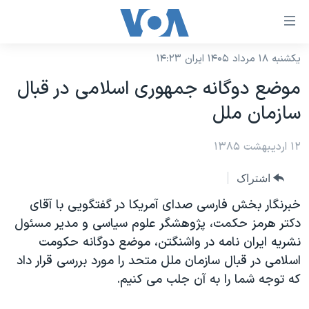
ینکهای
ابل
سترسی
یکشنبه ۱۸ مرداد ۱۴۰۵ ایران ۱۴:۲۳
خانه
هش
موضع دوگانه جمهوری اسلامی در قبال
نسخه سبک وب‌سایت
ه
سازمان ملل
حتوای
موضوع ها
صلی
۱۲ اردیبهشت ۱۳۸۵
برنامه های تلویزیونی
ایران
هش
جدول برنامه ها
ه
آمریکا
اشتراک
فحه
صفحه‌های ویژه
جهان
خبرنگار بخش فارسی صدای آمريکا در گفتگويی با آقای
صلی
فرکانس‌های صدای آمریکا
دکتر هرمز حکمت، پژوهشگر علوم سياسی و مدير مسئول
ورزشی
جام جهانی ۲۰۲۶
هش
نشريه ايران نامه در واشنگتن، موضع دوگانه حکومت
پخش رادیویی
ه
گزیده‌ها
عملیات خشم حماسی
اسلامی در قبال سازمان ملل متحد را مورد بررسی قرار داد
ستجو
۲۵۰سالگی آمریکا
ویژه برنامه‌ها
که توجه شما را به آن جلب می کنيم.
یادگیری زبان انگلیسی
ویدیوها
بایگانی برنامه‌های تلویزیونی