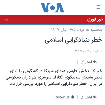
ینکهای
ابل
سترسی
خبر فوری
خانه
هش
پنجشنبه ۱۵ مرداد ۱۴۰۵ ایران ۱۸:۳۰
نسخه سبک وب‌سایت
ه
خطر بنيادگرايی اسلامی
حتوای
موضوع ها
صلی
برنامه های تلویزیونی
۱۰ اردیبهشت ۱۳۸۵
ایران
هش
جدول برنامه ها
ه
آمریکا
اشتراک
فحه
صفحه‌های ویژه
جهان
خبرنگار بخش فارسی صدای آمريکا در گفتگويی با آقای
صلی
فرکانس‌های صدای آمریکا
ورزشی
جام جهانی ۲۰۲۶
ناصر رشيدی سخنگوی ائتلاف سراسری هواداران دمکراسی
هش
در ايران، خطر بنيادگرايی اسلامی را مورد بررسی قرار داد.
پخش رادیویی
ه
گزیده‌ها
عملیات خشم حماسی
ستجو
۲۵۰سالگی آمریکا
ویژه برنامه‌ها
یادگیری زبان انگلیسی
اشتراک
Follow us
ویدیوها
بایگانی برنامه‌های تلویزیونی