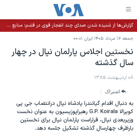
ینکهای
ابل
سترسی
گزارش‌ها از شنیده شدن صدای چند انفجار قوی در قشم؛ منابع حکومتی می‌گویند درگیری در تنگه هرمز بود
خانه
هش
جمعه ۱۶ مرداد ۱۴۰۵ ایران ۰۰:۰۱
نسخه سبک وب‌سایت
ه
نخستين اجلاس پارلمان نپال در چهار
حتوای
موضوع ها
سال گذشته
صلی
برنامه های تلویزیونی
ایران
هش
جدول برنامه ها
ه
۰۸ اردیبهشت ۱۳۸۵
آمریکا
فحه
صفحه‌های ویژه
جهان
اشتراک
صلی
فرکانس‌های صدای آمریکا
ورزشی
جام جهانی ۲۰۲۶
هش
به دنبال اقدام گيانندرا پادشاه نپال درانتصاب جی پی
پخش رادیویی
ه
گزیده‌ها
عملیات خشم حماسی
کويرالا G.P. Koirala رهبراپوزيسيون به عنوان نخست
ستجو
وزيربعدی نپال، قراراست پارلمان نپال برای نخستين
۲۵۰سالگی آمریکا
ویژه برنامه‌ها
یادگیری زبان انگلیسی
بارظرف چهارسال گذشته تشکيل جلسه دهد.
ویدیوها
بایگانی برنامه‌های تلویزیونی