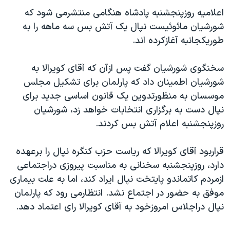
دنبال کنید
مستندها
فرهنگ و زندگی
اعلاميه روزپنجشنبه پادشاه هنگامی منتشرمی شود که
شورشيان مائوئيست نپال يک آتش بس سه ماهه را به
حقوق شهروندی
انتخابات ریاست جمهوری آمریکا ۲۰۲۴
طوريکجانبه آغازکرده اند.
اقتصادی
حمله جمهوری اسلامی به اسرائیل
رمز مهسا
علم و فناوری
سخنگوی شورشيان گفت پس ازآن که آقای کويرالا به
زبانهای مختلف
شورشيان اطمينان داد که پارلمان برای تشکيل مجلس
اسرائیل در جنگ
ورزش زنان در ایران
موسسان به منظورتدوين يک قانون اساسی جديد برای
گالری عکس
اعتراضات زن، زندگی، آزادی
نپال دست به برگزاری انتخابات خواهد زد، شورشيان
آرشیو پخش زنده
مجموعه مستندهای دادخواهی
روزپنجشنبه اعلام آتش بس کردند.
تریبونال مردمی آبان ۹۸
قراربود آقای کويرالا که رياست حزب کنگره نپال را برعهده
دادگاه حمید نوری
دارد، روزپنجشنبه سخنانی به مناسبت پيروزی دراجتماعی
چهل سال گروگان‌گیری
ازمردم کاتماندو پايتخت نپال ايراد کند، اما به علت بيماری
موفق به حضور در اجتماع نشد. انتظارمی رود که پارلمان
قانون شفافیت دارائی کادر رهبری ایران
نپال دراجلاس امروزخود به آقای کويرالا رای اعتماد دهد.
اعتراضات مردمی آبان ۹۸