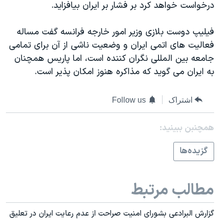
درخواست خواهد کرد بر فشار بر ايران بيافزايد.
دنبال کنید
مستندها
فرهنگ و زندگی
حقوق شهروندی
انتخابات ریاست جمهوری آمریکا ۲۰۲۴
فيليپ دوست بلازی وزير امور خارجه فرانسه گفت مساله
فعاليت های اتمی ايران و وضعيت ناشی از آن برای تمامی
اقتصادی
حمله جمهوری اسلامی به اسرائیل
جامعه بين المللی نگران کننده است، اما پاريس همچنان
رمز مهسا
علم و فناوری
به ايران می گويد که مذاکره هنوز امکان پذير است.
زبانهای مختلف
اسرائیل در جنگ
ورزش زنان در ایران
گالری عکس
اعتراضات زن، زندگی، آزادی
اشتراک
Follow us
آرشیو پخش زنده
مجموعه مستندهای دادخواهی
همچنبن ببینید:
تریبونال مردمی آبان ۹۸
گزيده‌ها
دادگاه حمید نوری
چهل سال گروگان‌گیری
مطالب مرتبط
قانون شفافیت دارائی کادر رهبری ایران
اعتراضات مردمی آبان ۹۸
گزارش البرادعی بشورای امنيت صراحت از عدم رعايت ايران در تعليق