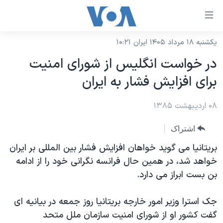
ینکهای
ابل
سترسی
یکشنبه ۱۸ مرداد ۱۴۰۵ ایران ۱۰:۲۱
خانه
هش
در خواست انگليس از شورای امنيت
نسخه سبک وب‌سایت
ه
برای افزايش فشار به ايران
حتوای
موضوع ها
صلی
۰۸ اردیبهشت ۱۳۸۵
برنامه های تلویزیونی
ایران
هش
جدول برنامه ها
ه
آمریکا
اشتراک
فحه
صفحه‌های ویژه
جهان
بريتانيا می گويد خواهان افزايش فشار بين المللی بر ايران
صلی
فرکانس‌های صدای آمریکا
خواهد شد، در همين حال فرانسه نگرانی خود را از ادامه
ورزشی
جام جهانی ۲۰۲۶
هش
بن بست ابراز می دارد.
پخش رادیویی
ه
گزیده‌ها
عملیات خشم حماسی
ستجو
۲۵۰سالگی آمریکا
ویژه برنامه‌ها
جک استرا وزير امور خارجه بريتانيا روز جمعه در بيانيه ای
یادگیری زبان انگلیسی
گفت کشور او از شورای امنيت سازمان ملل متحد
ویدیوها
بایگانی برنامه‌های تلویزیونی