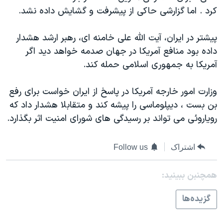
اسرائیل در جنگ
کرد . اما گزارشی حاکی از پيشرفت و گشايش داده نشد.
نرگس محمدی برنده جایزه نوبل صلح
پيشتر در ايران، آيت الله علی خامنه ای، رهبر ارشد هشدار
همایش محافظه‌کاران آمریکا «سی‌پک»
داده بود منافع آمريکا در جهان صدمه خواهد ديد اگر
صفحه‌های ویژه
آمريکا به جمهوری اسلامی حمله کند.
سفر پرزیدنت ترامپ به چین
وزارت امور خارجه آمريکا در پاسخ از ايران خواست برای رفع
بن بست ، ديپلوماسی را پيشه کند و متقابلا هشدار داد که
روياروئی می تواند بر رسيدگی های شورای امنيت اثر بگذارد.
اشتراک
Follow us
همچنبن ببینید:
گزيده‌ها