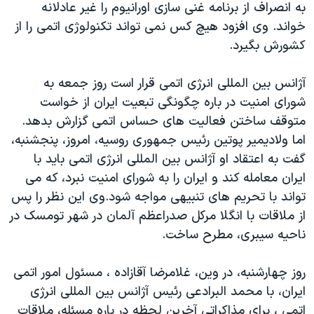
به انصراف از برنامه غنی سازی اورانيوم را غير عادلانه
دنبال کنید
مستندها
فرهنگ و زندگی
خواند. وی افزود هيچ کس نمی تواند تکنولوژی اتمی را از
حقوق شهروندی
انتخابات ریاست جمهوری آمریکا ۲۰۲۴
کشورش بگيرد.
اقتصادی
حمله جمهوری اسلامی به اسرائیل
آژانس بين المللی انرژی اتمی قرار است روز جمعه به
رمز مهسا
علم و فناوری
شورای امنيت در باره چگونگی تبعيت ايران از خواست
زبانهای مختلف
اسرائیل در جنگ
ورزش زنان در ایران
متوقف ساختن فعاليت های حساس اتمی گزارش بدهد.
اما ولاديمير پوتين رئيس جمهوری روسيه، امروز، پنجشنبه،
گالری عکس
اعتراضات زن، زندگی، آزادی
گفت به اعتقاد او آژانس بين المللی انرژی اتمی بايد با
آرشیو پخش زنده
مجموعه مستندهای دادخواهی
ايران معامله کند و ايران را به شورای امنيت نبرد، که می
تریبونال مردمی آبان ۹۸
تواند با تحريم های تنبيهی مواجه شود.وی اين نظر را پس
از ملاقات با انگلا مرکل صدراعظم آلمان در شهر تومسک در
دادگاه حمید نوری
ناحيه سيبری، مطرح ساخت.
چهل سال گروگان‌گیری
قانون شفافیت دارائی کادر رهبری ایران
روز چهارشنبه، در وين، غلامرضا آقازاده ، مسئول امور اتمی
ايران، با محمد البرادعی رئيس آژانس بين المللی انرژی
اعتراضات مردمی آبان ۹۸
اتمی ، برای مذاکراتی آخرين لحظه در باره مسئله، ملاقات