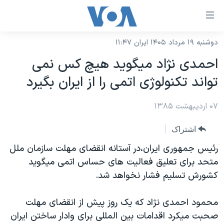
ینکهای
ابل
سترسی
دوشنبه ۱۹ مرداد ۱۴۰۵ ایران ۱۱:۴۷
خانه
هش
احمدی نژاد ميگويد هيچ کس نمی
نسخه سبک وب‌سایت
ه
تواند تکنولوژی اتمی را از ايران بگيرد
حتوای
موضوع ها
صلی
۰۷ اردیبهشت ۱۳۸۵
برنامه های تلویزیونی
ایران
هش
جدول برنامه ها
ه
آمریکا
اشتراک
فحه
صفحه‌های ویژه
جهان
رئيس جمهوری ايران،در آستانه انقضای مهلت سازمان ملل
صلی
فرکانس‌های صدای آمریکا
متحد برای تعليق فعاليت های حساس اتمی ميگويد
ورزشی
جام جهانی ۲۰۲۶
هش
کشورش تسليم فشار نخواهد شد.
پخش رادیویی
ه
گزیده‌ها
عملیات خشم حماسی
ستجو
۲۵۰سالگی آمریکا
ویژه برنامه‌ها
محمود احمدی نژاد که يک روز پيش از انقضای مهلت
یادگیری زبان انگلیسی
صحبت ميکرد اقدامات بين المللی برای وادار ساختن ايران
ویدیوها
بایگانی برنامه‌های تلویزیونی