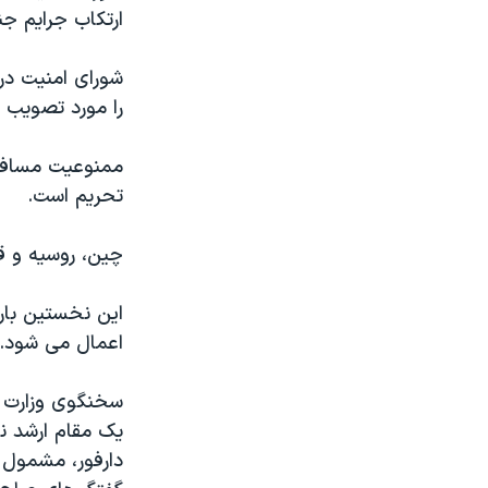
مستندها
فرهنگ و زندگی
ارتکاب جرايم ج
حقوق شهروندی
انتخابات ریاست جمهوری آمریکا ۲۰۲۴
اقتصادی
حمله جمهوری اسلامی به اسرائیل
را مورد تصويب قر
رمز مهسا
علم و فناوری
اسرائیل در جنگ
ورزش زنان در ایران
ممنوعيت مسافرت
تحريم است.
گالری عکس
اعتراضات زن، زندگی، آزادی
آرشیو پخش زنده
مجموعه مستندهای دادخواهی
چين، روسيه و قط
تریبونال مردمی آبان ۹۸
اين نخستين بارا
دادگاه حمید نوری
اعمال می شود.
چهل سال گروگان‌گیری
قانون شفافیت دارائی کادر رهبری ایران
سخنگوی وزارت ام
يک مقام ارشد ن
اعتراضات مردمی آبان ۹۸
دارفور، مشمول 
اسرائیل در جنگ