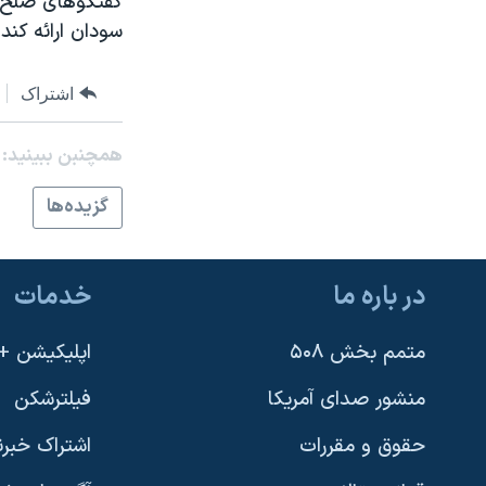
گفتگوهای صلح ر
نرگس محمدی برنده جایزه نوبل صلح
سودان ارائه کند.
همایش محافظه‌کاران آمریکا «سی‌پک»
اشتراک
صفحه‌های ویژه
سفر پرزیدنت ترامپ به چین
همچنبن ببینید:
گزيده‌ها
در باره ما
خدمات
متمم بخش ۵۰۸
اپلیکیشن +VOA
منشور صدای آمریکا
فیلترشکن
حقوق و مقررات
اشتراک خبرن