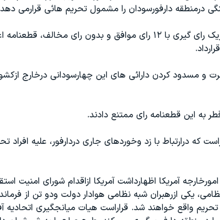
نگی درمنطقه دارفورسودان را مشمول تحريم هائی قرارمی دهد.
شورای امنيت دريک رای گيری با ۱۲ رای موافق و بدون رای مخالف، ق
ارداد.
 و مسدود کردن دارائی های اين چهارسودانی درخارج ازکشور،
ر به اين قطعنامه رای ممتنع دادند.
ست که درارتباط با زد وخوردهای جاری دردارفور، عليه افراد تح
ورخارجه آمريکا اظهارداشت آمريکا ازاقدام شورای امنيت استق
ظامی، يکی ازرهبران شبه نظامی هوادار دولت ودو تن از فرما
تحريم واقع خواهند شد. قراراست هيات ميانجگيری اتحاديه آفر