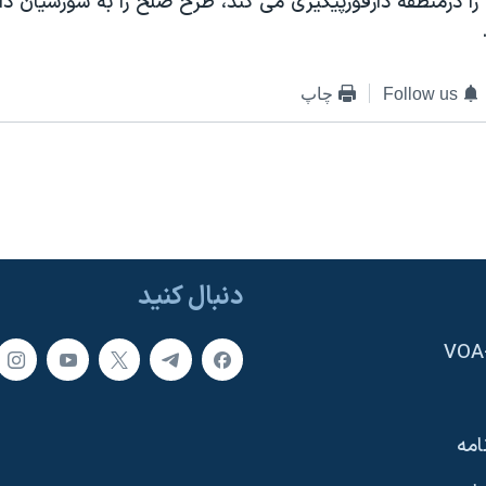
ا درمنطقه دارفورپيگيری می کند، طرح صلح را به شورشيان دا
Follow us
چاپ
دنبال کنید
امه