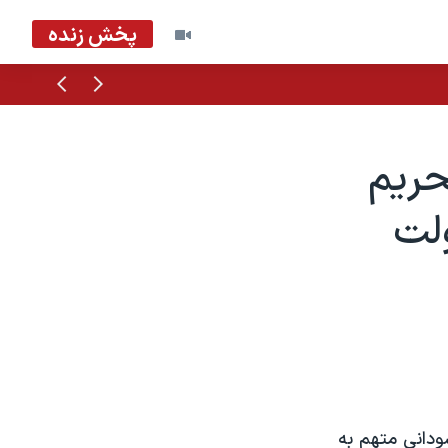
پخش زنده
قبلی
بعدی
حريم
ولت
ودانی متهم به