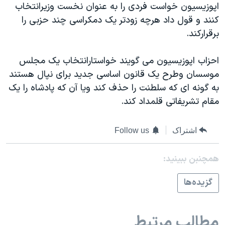
اسرائیل در جنگ
اپوزيسيون خواست فردی را به عنوان نخست وزيرانتخاب
کنند و قول داد هرچه زودتر يک دمکراسی چند حزبی را
نرگس محمدی برنده جایزه نوبل صلح
برقرارکند.
همایش محافظه‌کاران آمریکا «سی‌پک»
صفحه‌های ویژه
احزاب اپوزيسيون می گويند خواستارانتخاب يک مجلس
موسسان وطرح يک قانون اساسی جديد برای نپال هستند
سفر پرزیدنت ترامپ به چین
به گونه ای که سلطنت را حذف کند ويا آن که پادشاه را يک
مقام تشريفاتی قلمداد کند.
اشتراک
Follow us
همچنبن ببینید:
گزيده‌ها
مطالب مرتبط