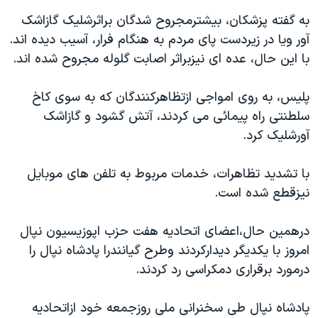
دنبال کنید
مستندها
فرهنگ و زندگی
به گفته پزشکان، بيشترمجروح شدگان براثرشليک گازاشک
آور ويا در زيردست پای مردم به هنگام فرار، آسيب ديده اند.
حقوق شهروندی
انتخابات ریاست جمهوری آمریکا ۲۰۲۴
با اين حال، عده ای نيزبراثر اصابت گلوله مجروح شده اند.
اقتصادی
حمله جمهوری اسلامی به اسرائیل
رمز مهسا
علم و فناوری
پليس، به روی امواجی ازتظاهرکنندگان که به سوی کاخ
زبانهای مختلف
سلطنتی راه پيمائی می کردند، آتش گشود و گازاشک
اسرائیل در جنگ
ورزش زنان در ایران
آورشليک کرد.
گالری عکس
اعتراضات زن، زندگی، آزادی
آرشیو پخش زنده
مجموعه مستندهای دادخواهی
با تشديد تظاهرات، خدمات مربوط به تلفن های موبايل
نيزقطع شده است.
تریبونال مردمی آبان ۹۸
دادگاه حمید نوری
درهمين حال،اعضای اتحاديه هفت حزب اپوزيسيون نپال
چهل سال گروگان‌گیری
امروز با يکديگر ديدارکردند وطرح گيانندرا پادشاه نپال را
درمورد برقراری دمکراسی رد کردند.
قانون شفافیت دارائی کادر رهبری ایران
اعتراضات مردمی آبان ۹۸
پادشاه نپال طی سخنرانی ملی روزجمعه خود ازاتحاديه