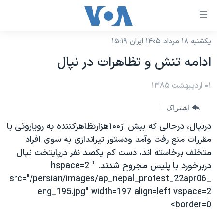
ینکهای
ابل
سترسی
یکشنبه ۱۸ مرداد ۱۴۰۵ ایران ۱۵:۱۹
خانه
هش
ادامه تنش و تظاهرات در نپال
نسخه سبک وب‌سایت
ه
حتوای
۰۱ اردیبهشت ۱۳۸۵
موضوع ها
صلی
برنامه های تلویزیونی
ایران
اشتراک
هش
جدول برنامه ها
ه
آمریکا
درنپال، درحالی که بيش از۱۰۰هزارتظاهرکننده به روياروئی با
فحه
صفحه‌های ویژه
مقررات منع رفت وآمد ودستور تيراندازی به سوی افراد
جهان
صلی
متخلف برخاسته اند، دست کم يکصد نفر درپايتخت نپال
فرکانس‌های صدای آمریکا
ورزشی
جام جهانی ۲۰۲۶
هش
دربرخورد با پليس مجروح شدند. " hspace=2
پخش رادیویی
ه
گزیده‌ها
عملیات خشم حماسی
src="/persian/images/ap_nepal_protest_22apr06_
ستجو
eng_195.jpg" width=197 align=left vspace=2
۲۵۰سالگی آمریکا
ویژه برنامه‌ها
یادگیری زبان انگلیسی
border=0>
ویدیوها
بایگانی برنامه‌های تلویزیونی