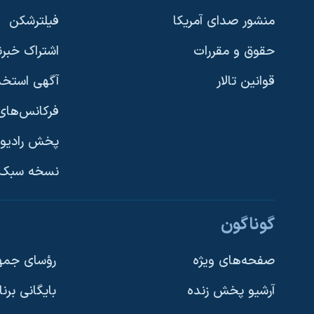
نرگس محمدی برنده جایزه نوبل صلح
منشور صدای آمریکا
فیلترشکن
همایش محافظه‌کاران آمریکا «سی‌پک»
حقوق و مقررات
اشتراک خبرن
صفحه‌های ویژه
قوانین تالار
آگهی استخد
سفر پرزیدنت ترامپ به چین
فرکانس‌های 
پخش رادیو
یادگیری زبان انگلیسی
نسخه سبک 
دنبال کنید
گوناگون
صفحه‌های ویژه
رؤسای جمهو
آرشیو پخش زنده
بایگانی برن
زبانهای مختلف