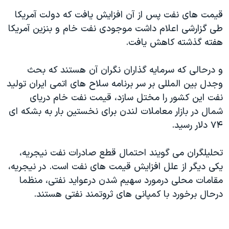
دنبال کنید
مستندها
فرهنگ و زندگی
قيمت های نفت پس از آن افزايش يافت که دولت آمريکا
طی گزارشی اعلام داشت موجودی نفت خام و بنزين آمريکا
حقوق شهروندی
انتخابات ریاست جمهوری آمریکا ۲۰۲۴
هفته گذشته کاهش يافت.
اقتصادی
حمله جمهوری اسلامی به اسرائیل
رمز مهسا
علم و فناوری
و درحالی که سرمايه گذاران نگران آن هستند که بحث
زبانهای مختلف
وجدل بين المللی بر سر برنامه سلاح های اتمی ايران توليد
اسرائیل در جنگ
ورزش زنان در ایران
نفت اين کشور را مختل سازد، قيمت نفت خام دريای
گالری عکس
اعتراضات زن، زندگی، آزادی
شمال در بازار معاملات لندن برای نخستين بار به بشکه ای
آرشیو پخش زنده
مجموعه مستندهای دادخواهی
۷۴ دلار رسيد.
تریبونال مردمی آبان ۹۸
تحليلگران می گويند احتمال قطع صادرات نفت نيجريه،
دادگاه حمید نوری
يکی ديگر از علل افزايش قيمت های نفت است. در نيجريه،
چهل سال گروگان‌گیری
مقامات محلی درمورد سهيم شدن درعوايد نفتی، منظما
درحال برخورد با کمپانی های ثروتمند نفتی هستند.
قانون شفافیت دارائی کادر رهبری ایران
اعتراضات مردمی آبان ۹۸