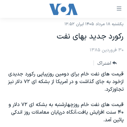
ینکهای
ابل
سترسی
یکشنبه ۱۸ مرداد ۱۴۰۵ ایران ۱۲:۵۲
خانه
هش
رکورد جديد بهای نفت
نسخه سبک وب‌سایت
ه
حتوای
۳۰ فروردین ۱۳۸۵
موضوع ها
صلی
برنامه های تلویزیونی
ایران
اشتراک
هش
جدول برنامه ها
ه
آمریکا
قيمت های نفت خام برای دومين روزپياپی رکورد جديدی
فحه
صفحه‌های ویژه
ازخود به جای گذاشت و در آمريکا از بشکه ای ۷۲ دلار نيز
جهان
صلی
تجاوزکرد.
فرکانس‌های صدای آمریکا
ورزشی
جام جهانی ۲۰۲۶
هش
پخش رادیویی
ه
گزیده‌ها
عملیات خشم حماسی
قيمت های نفت خام روزچهارشنبه به بشکه ای ۷۲ دلار و
ستجو
۴۰ سنت افزايش يافت،آنگاه درپايان معاملات روز اندکی
۲۵۰سالگی آمریکا
ویژه برنامه‌ها
یادگیری زبان انگلیسی
پائين آمد.
ویدیوها
بایگانی برنامه‌های تلویزیونی