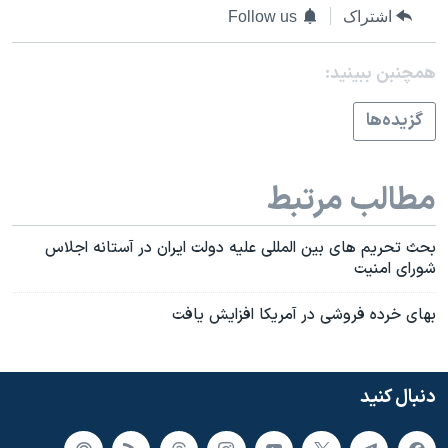
اسرائیل در جنگ
اشتراک
Follow us
نرگس محمدی برنده جایزه نوبل صلح
همچنبن ببینید:
همایش محافظه‌کاران آمریکا «سی‌پک»
صفحه‌های ویژه
گزيده‌ها
سفر پرزیدنت ترامپ به چین
مطالب مرتبط
بحث تحريم های بين المللی عليه دولت ايران در آستانه اجلاس
شورای امنيت
بهای خرده فروشی در آمريکا افزايش يافت
دنبال کنید