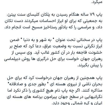
ميکرد.
دنبال کنید
مستندها
فرهنگ و زندگی
حقوق شهروندی
انتخابات ریاست جمهوری آمریکا ۲۰۲۴
پاپ ۷۹ ساله هنگام رسیدن به پلکان کلیسای سنت پیترز،
به جمعیتی که برای او ابراز احساسات میکردند دست تکان
اقتصادی
حمله جمهوری اسلامی به اسرائیل
داد، و مراسمی را که یادآور رستاخیز مسیح است انجام داد.
رمز مهسا
علم و فناوری
زبانهای مختلف
اسرائیل در جنگ
ورزش زنان در ایران
پاپ در سخنانی تحت عنوان " به شهر و به دنیا " ضمن
ابراز نگرانی نسبت به وضعیت عراق، دعا کرد که صلح بر
گالری عکس
اعتراضات زن، زندگی، آزادی
خشونت فاجعه بار در آن کشور غالب آید. وی سپس از
آرشیو پخش زنده
مجموعه مستندهای دادخواهی
رهبران جهان خواست برای حل درگیری ها روش دیپلماسی
تریبونال مردمی آبان ۹۸
را پیش بگیرند.
دادگاه حمید نوری
پاپ همچنین از رهبران جهان درخواست کرد که برای حل
چهل سال گروگان‌گیری
بحران ناشی از نیروی هسته ای " بطور جدی و صادقانه"
قانون شفافیت دارائی کادر رهبری ایران
مذاکره کنند. اگر چه پاپ نام هیچ کشوری را ذکر نکرد اما
نگرانیهایی در سطح جهان پیرامون برنامه های هسته ای
اعتراضات مردمی آبان ۹۸
ایران و کره شمالی وجود دارد.