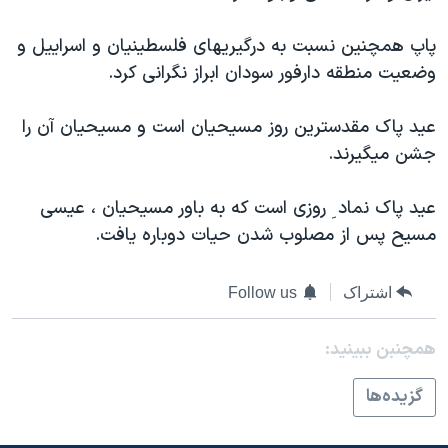
اسرائیل در جنگ
نرگس محمدی برنده جایزه نوبل صلح
پاپ همچنین نسبت به درگیریهای فلسطینیان و اسراییل و
وضعیت منطقه دارفور سودان ابراز نگرانی کرد.
همایش محافظه‌کاران آمریکا «سی‌پک»
صفحه‌های ویژه
عید پاک مقدسترین روز مسیحیان است و مسیحیان آن را
سفر پرزیدنت ترامپ به چین
جشن میگیرند.
عید پاک نماد ِ روزی است که به باور مسیحیان ، عیسی
مسیح پس از مصلوب شدن حیات دوباره یافت.
اشتراک
Follow us
همچنبن ببینید:
گزيده‌ها