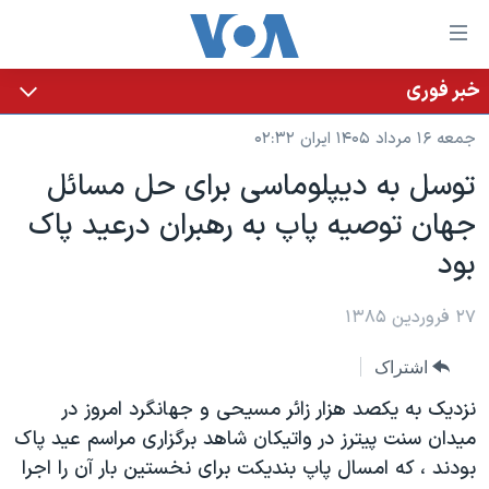
ینکهای
ابل
سترسی
خبر فوری
خانه
هش
جمعه ۱۶ مرداد ۱۴۰۵ ایران ۰۲:۳۲
نسخه سبک وب‌سایت
ه
توسل به ديپلوماسی برای حل مسائل
حتوای
موضوع ها
جهان توصيه پاپ به رهبران درعيد پاک
صلی
برنامه های تلویزیونی
ایران
هش
بود
جدول برنامه ها
ه
آمریکا
فحه
صفحه‌های ویژه
۲۷ فروردین ۱۳۸۵
جهان
صلی
فرکانس‌های صدای آمریکا
ورزشی
جام جهانی ۲۰۲۶
هش
اشتراک
پخش رادیویی
ه
گزیده‌ها
عملیات خشم حماسی
نزدیک به یکصد هزار زائر مسیحی و جهانگرد امروز در
ستجو
۲۵۰سالگی آمریکا
ویژه برنامه‌ها
میدان سنت پیترز در واتیکان شاهد برگزاری مراسم عید پاک
یادگیری زبان انگلیسی
بودند ، که امسال پاپ بندیکت برای نخستین بار آن را اجرا
ویدیوها
بایگانی برنامه‌های تلویزیونی