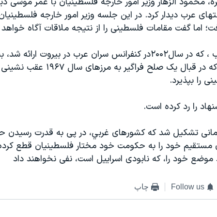
ره، محمود الزهار وزير امور خارجه فلسطينيان با عمر موسی دب
تهای عرب ديدار کرد. در اين جلسه وزير امور خارجه فلسطينيا
ت؛ اما گفت مقامات فلسطينی را از نتيجه ملاقات آگاه خواهد ک
طرح جامعه عرب ، که در سال۲۰۰۲در کنفرانس سران عرب در بيروت ارائه ش
پيشنهاد ميکند که در قبال يک صلح فراگير 
ی را بپذيرد.
نهاد را رد کرده است.
مانی تشکيل شد که کشورهای غربي، در پی به قدرت رسيدن ح
مستقيم خود را به حکومت خود مختار فلسطينيان قطع کرده ا
موضع خود را، که نابودی اسراييل است، نفی نخواهند داد
Follow us
چاپ