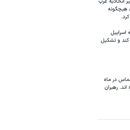
ير اتحاديه عرب
ن هيچگونه
رد.
د، به اسراييل
به مرزهای سال ۱۹۶۷ عقب نشينی کند و تشکيل
ماس در ماه
ند. رهبران