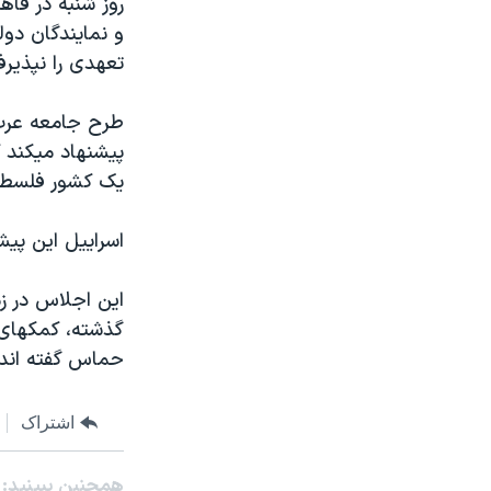
روز شنبه در قاه
مستندها
فرهنگ و زندگی
و نمايندگان دول
حقوق شهروندی
انتخابات ریاست جمهوری آمریکا ۲۰۲۴
تعهدی را نپذيرف
اقتصادی
حمله جمهوری اسلامی به اسرائیل
رمز مهسا
علم و فناوری
اسرائیل در جنگ
ورزش زنان در ایران
يک کشور فلسطين
گالری عکس
اعتراضات زن، زندگی، آزادی
اسراييل اين پيش
آرشیو پخش زنده
مجموعه مستندهای دادخواهی
تریبونال مردمی آبان ۹۸
اين اجلاس در ز
دادگاه حمید نوری
گذشته، کمکهای 
حماس گفته اند 
چهل سال گروگان‌گیری
قانون شفافیت دارائی کادر رهبری ایران
اشتراک
اعتراضات مردمی آبان ۹۸
اسرائیل در جنگ
همچنبن ببینید: