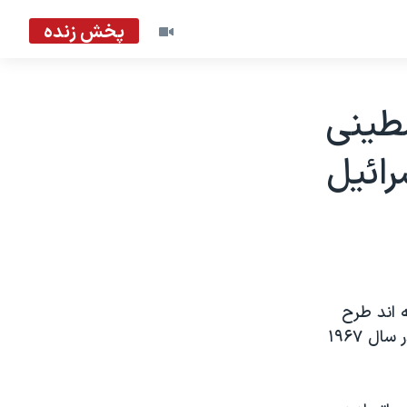
پخش زنده
طينی
ائيل
 اند طرح
جامعه عرب را دائر بر صلح بااسراييل درقبال خروج از سرزمينهای اشغال شده در سال ۱۹۶۷