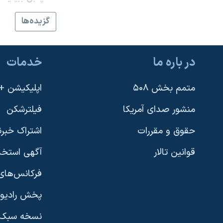
نرگس محمدی برنده جایزه نوبل صلح
گزيده‌ها
همایش محافظه‌کاران آمریکا «سی‌پک»
صفحه‌های ویژه
در باره ما
خدمات
سفر پرزیدنت ترامپ به چین
متمم بخش ۵۰۸
اپلیکیشن +VOA
منشور صدای آمریکا
فیلترشکن
حقوق و مقررات
اشتراک خبرن
قوانین تالار
آگهی استخد
فرکانس‌های 
پخش رادیو
یادگیری زبان انگلیسی
نسخه سبک 