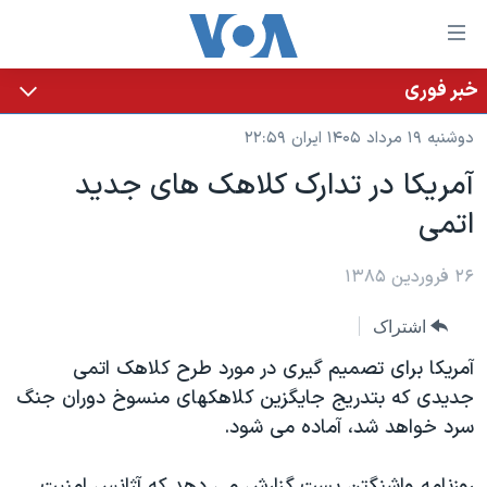
ینکهای
ابل
سترسی
خبر فوری
خانه
هش
دوشنبه ۱۹ مرداد ۱۴۰۵ ایران ۲۲:۵۹
نسخه سبک وب‌سایت
ه
آمريکا در تدارک کلاهک های جديد
حتوای
موضوع ها
اتمی
صلی
برنامه های تلویزیونی
ایران
هش
جدول برنامه ها
ه
۲۶ فروردین ۱۳۸۵
آمریکا
فحه
صفحه‌های ویژه
جهان
اشتراک
صلی
فرکانس‌های صدای آمریکا
ورزشی
جام جهانی ۲۰۲۶
هش
آمریکا برای تصمیم گیری در مورد طرح کلاهک اتمی
پخش رادیویی
ه
گزیده‌ها
عملیات خشم حماسی
جدیدی که بتدریج جایگزین کلاهکهای منسوخ دوران جنگ
ستجو
سرد خواهد شد، آماده می شود.
۲۵۰سالگی آمریکا
ویژه برنامه‌ها
یادگیری زبان انگلیسی
ویدیوها
بایگانی برنامه‌های تلویزیونی
روزنامه واشنگتن پست گزارش می دهد که آژانس امنیت