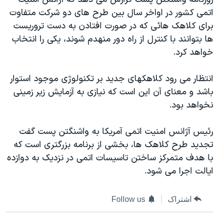
دنبال کنید
مستندها
فرهنگ و زندگی
اتمی کشور در اواخر سال بین طرح های دو شرکت متفاوت
برای کلاهک هائی که در صورت افتادن به دست تروریست
حقوق شهروندی
انتخابات ریاست جمهوری آمریکا ۲۰۲۴
ها بتوانند با کنترل از راه دور منهدم شوند، یکی را انتخاب
اقتصادی
حمله جمهوری اسلامی به اسرائیل
خواهد کرد.
رمز مهسا
علم و فناوری
زبانهای مختلف
انتظار می رود کلاهکهای جدید بر تکنولوژی موجود استوار
اسرائیل در جنگ
ورزش زنان در ایران
باشد و معنای آن این است که نیازی به آزمایش زیر زمینی
گالری عکس
اعتراضات زن، زندگی، آزادی
نخواهد بود.
آرشیو پخش زنده
مجموعه مستندهای دادخواهی
رئیس آژانس امنیت اتمی آمریکا به واشنگتن پست گفت
تریبونال مردمی آبان ۹۸
تجدید طرح کلاهک ها، بخشی از برنامه بزرگتری است که
دادگاه حمید نوری
با هدف متمرکز ساختن تاسیسات اتمی در نزدیک به دوازده
چهل سال گروگان‌گیری
ایالت اجرا می شود.
قانون شفافیت دارائی کادر رهبری ایران
اشتراک
Follow us
اعتراضات مردمی آبان ۹۸