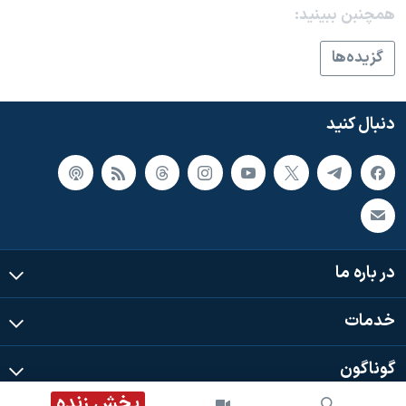
اسرائیل در جنگ
همچنبن ببینید:
نرگس محمدی برنده جایزه نوبل صلح
گزيده‌ها
همایش محافظه‌کاران آمریکا «سی‌پک»
صفحه‌های ویژه
دنبال کنید
سفر پرزیدنت ترامپ به چین
در باره ما
خدمات
گوناگون
پخش زنده