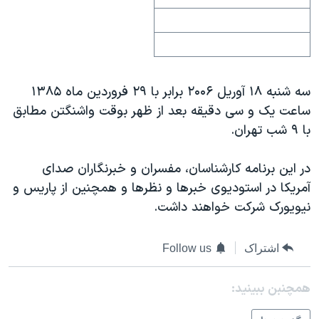
دنبال کنید
مستندها
فرهنگ و زندگی
حقوق شهروندی
انتخابات ریاست جمهوری آمریکا ۲۰۲۴
اقتصادی
حمله جمهوری اسلامی به اسرائیل
سه شنبه ۱۸ آوريل ۲۰۰۶ برابر با ۲۹ فروردين ماه ۱۳۸۵
رمز مهسا
علم و فناوری
زبانهای مختلف
ساعت يک و سی دقيقه بعد از ظهر بوقت واشنگتن مطابق
اسرائیل در جنگ
ورزش زنان در ایران
با ۹ شب تهران.
گالری عکس
اعتراضات زن، زندگی، آزادی
در اين برنامه کارشناسان، مفسران و خبرنگاران صدای
آرشیو پخش زنده
مجموعه مستندهای دادخواهی
آمريکا در استوديوی خبرها و نظرها و همچنين از پاريس و
تریبونال مردمی آبان ۹۸
نيويورک شرکت خواهند داشت.
دادگاه حمید نوری
چهل سال گروگان‌گیری
اشتراک
Follow us
قانون شفافیت دارائی کادر رهبری ایران
همچنبن ببینید:
اعتراضات مردمی آبان ۹۸