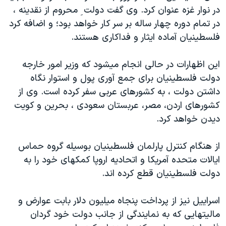
در نوار غزه عنوان کرد. وی گفت دولت ِ محروم از نقدینه ،
دنبال کنید
مستندها
فرهنگ و زندگی
در تمام دوره چهار ساله بر سر کار خواهد بود؛ و اضافه کرد
حقوق شهروندی
انتخابات ریاست جمهوری آمریکا ۲۰۲۴
فلسطینیان آماده ایثار و فداکاری هستند.
اقتصادی
حمله جمهوری اسلامی به اسرائیل
این اظهارات در حالی انجام میشود که وزیر امور خارجه
رمز مهسا
علم و فناوری
زبانهای مختلف
دولت فلسطینیان برای جمع آوری پول و استوار نگاه
اسرائیل در جنگ
ورزش زنان در ایران
داشتن دولت ، به کشورهای عربی سفر کرده است. وی از
گالری عکس
اعتراضات زن، زندگی، آزادی
کشورهای اردن، مصر، عربستان سعودی ، بحرین و کویت
دیدن خواهد کرد.
آرشیو پخش زنده
مجموعه مستندهای دادخواهی
تریبونال مردمی آبان ۹۸
از هنگام کنترل پارلمان فلسطینیان بوسیله گروه حماس
دادگاه حمید نوری
ایالات متحده آمریکا و اتحادیه اروپا کمکهای خود را به
دولت فلسطینیان قطع کرده اند.
چهل سال گروگان‌گیری
قانون شفافیت دارائی کادر رهبری ایران
اسراییل نیز از پرداخت پنجاه میلیون دلار بابت عوارض و
اعتراضات مردمی آبان ۹۸
مالیتهایی که به نمايندگی از جانب دولت خود گردان