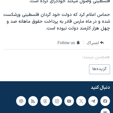
فلسطینی وصول میکند خوددرای کرده است.
اسرائیل در جنگ
نرگس محمدی برنده جایزه نوبل صلح
حماس اعلام کرد که دولت خود گردان فلسطینی ورشکست
همایش محافظه‌کاران آمریکا «سی‌پک»
شده و در ماه مارس قادر به پرداخت حقوق ماهانه صد و
چهل هزار کارمند دولت نبوده است.
صفحه‌های ویژه
سفر پرزیدنت ترامپ به چین
اشتراک
Follow us
همچنبن ببینید:
گزيده‌ها
دنبال کنید