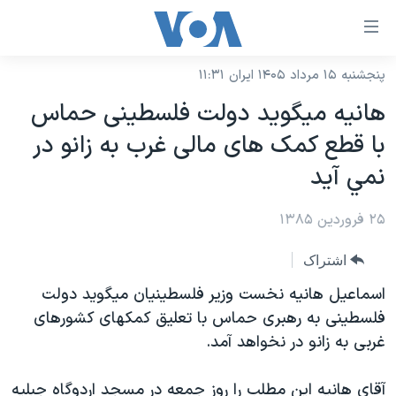
ینکهای
ابل
سترسی
پنجشنبه ۱۵ مرداد ۱۴۰۵ ایران ۱۱:۳۱
خانه
هش
هانيه ميگويد دولت فلسطينی حماس
نسخه سبک وب‌سایت
ه
با قطع کمک های مالی غرب به زانو در
حتوای
موضوع ها
نمي آيد
صلی
برنامه های تلویزیونی
ایران
هش
۲۵ فروردین ۱۳۸۵
جدول برنامه ها
ه
آمریکا
فحه
صفحه‌های ویژه
جهان
اشتراک
صلی
فرکانس‌های صدای آمریکا
ورزشی
جام جهانی ۲۰۲۶
اسماعیل هانیه نخست وزیر فلسطینیان میگوید دولت
هش
پخش رادیویی
فلسطینی به رهبری حماس با تعلیق کمکهای کشورهای
ه
گزیده‌ها
عملیات خشم حماسی
غربی به زانو در نخواهد آمد.
ستجو
۲۵۰سالگی آمریکا
ویژه برنامه‌ها
یادگیری زبان انگلیسی
ویدیوها
بایگانی برنامه‌های تلویزیونی
آقای هانیه این مطلب را روز جمعه در مسجد اردوگاه جبلیه