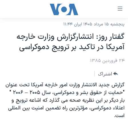
ینکهای
ابل
سترسی
پنجشنبه ۱۵ مرداد ۱۴۰۵ ایران ۱۱:۴۴
خانه
هش
گفتار روز: انتشارگزارش وزارت خارجه
نسخه سبک وب‌سایت
ه
آمريکا در تاکيد بر ترويج دموکراسی
حتوای
موضوع ها
صلی
۲۴ فروردین ۱۳۸۵
برنامه های تلویزیونی
ایران
هش
جدول برنامه ها
ه
آمریکا
اشتراک
فحه
صفحه‌های ویژه
جهان
گزارش جديد الانتشار وزارت امور خارجه آمريکا تحت عنوان
صلی
فرکانس‌های صدای آمریکا
"حمايت از حقوق بشر و دموکراسی، سال ۲۰۰۵ – ۲۰۰۶ "
ورزشی
جام جهانی ۲۰۲۶
هش
بار ديگر بر اين نظريه صحه می گذارد که اشاعه ترويج و
پخش رادیویی
ه
گزیده‌ها
عملیات خشم حماسی
اعتلاء دموکراسی، مؤثرترين راه تضمين امنيت بين المللی
ستجو
۲۵۰سالگی آمریکا
ویژه برنامه‌ها
است.
یادگیری زبان انگلیسی
ویدیوها
بایگانی برنامه‌های تلویزیونی