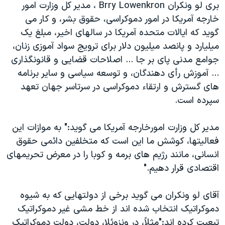
بری لو ونکران Brry Lowenkron ، مدير کل وزارت امور
دنبال کنید
مستندها
فرهنگ و زندگی
خارجه آمريکا در امور دموکراسی، حقوق بشر، و کار می
حقوق شهروندی
انتخابات ریاست جمهوری آمریکا ۲۰۲۴
گويد که ايالات متحده آمريکا در سالهای اخير، مبلغ يک
ميليارد و پانصد ميليون دلار برای ترويج سواد آموزی زنان،
اقتصادی
حمله جمهوری اسلامی به اسرائیل
جوامع مدنی پای بر جا ... اصلاحات قضايی و قانونگذاری
رمز مهسا
علم و فناوری
... آموزش رأی دهندگان، و توسعه سياسی و ساير برنامه
زبانهای مختلف
اسرائیل در جنگ
ورزش زنان در ایران
های گسترش و ارتقاء دموکراسی در سرتاسر جهان تعهد
سپرده است.
گالری عکس
اعتراضات زن، زندگی، آزادی
آرشیو پخش زنده
مجموعه مستندهای دادخواهی
مدير کل وزارت امورخارجه آمريکا می گويد:" به موازات اين
تریبونال مردمی آبان ۹۸
فعاليتها، کوشش ما اين است که متخلفين دائمی حقوق
انسانی، مانند رژيم های برمه و کوبا را در معرض تحريمهای
دادگاه حمید نوری
اقتصادی قرار دهيم."
چهل سال گروگان‌گیری
قانون شفافیت دارائی کادر رهبری ایران
آقای لو ونکران می گويد برخی از دولتهايی که به شيوه
دموکراتيک انتخاب شده اند از خط مشی غير دموکراتيک
اعتراضات مردمی آبان ۹۸
تبعيت کرده اند:"مثلاً، در ونزوئلا، دولت، دولت دموکراتيک