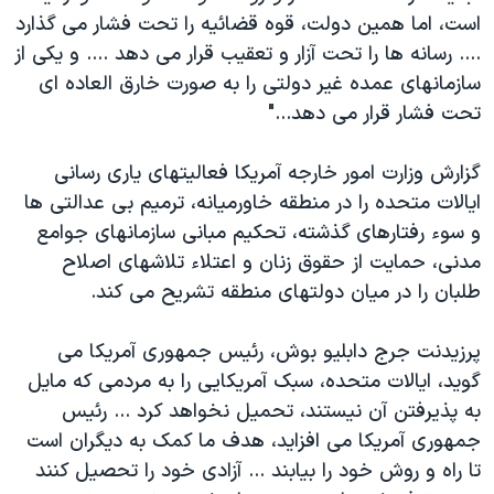
اسرائیل در جنگ
است، اما همين دولت، قوه قضائيه را تحت فشار می گذارد
نرگس محمدی برنده جایزه نوبل صلح
.... رسانه ها را تحت آزار و تعقيب قرار می دهد .... و يکی از
سازمانهای عمده غير دولتی را به صورت خارق العاده ای
همایش محافظه‌کاران آمریکا «سی‌پک»
تحت فشار قرار می دهد..."
صفحه‌های ویژه
سفر پرزیدنت ترامپ به چین
گزارش وزارت امور خارجه آمريکا فعاليتهای ياری رسانی
ايالات متحده را در منطقه خاورميانه، ترميم بی عدالتی ها
و سوء رفتارهای گذشته، تحکيم مبانی سازمانهای جوامع
مدنی، حمايت از حقوق زنان و اعتلاء تلاشهای اصلاح
طلبان را در ميان دولتهای منطقه تشريح می کند.
پرزيدنت جرج دابليو بوش، رئيس جمهوری آمريکا می
گويد، ايالات متحده، سبک آمريکايی را به مردمی که مايل
به پذيرفتن آن نيستند، تحميل نخواهد کرد ... رئيس
جمهوری آمريکا می افزايد، هدف ما کمک به ديگران است
تا راه و روش خود را بيابند ... آزادی خود را تحصيل کنند