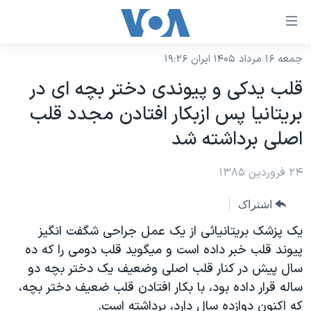
ینکهای
ابل
سترسی
جمعه ۱۶ مرداد ۱۴۰۵ ایران ۱۹:۲۶
خانه
هش
قلب يدکی و پيوندی دختر بچه ای در
نسخه سبک وب‌سایت
ه
بريتانيا پس ازبکار افتادن مجدد قلب
حتوای
موضوع ها
اصلی برداشته شد
صلی
برنامه های تلویزیونی
ایران
هش
۲۴ فروردین ۱۳۸۵
جدول برنامه ها
ه
آمریکا
فحه
صفحه‌های ویژه
جهان
اشتراک
صلی
فرکانس‌های صدای آمریکا
ورزشی
جام جهانی ۲۰۲۶
يک پزشک بريتانيائی از يک عمل جراحی شگفت انگيز
هش
پخش رادیویی
پيوند قلب خبر داده است و ميگويد قلب دومی را که ده
ه
گزیده‌ها
عملیات خشم حماسی
سال پيش در کنار قلب اصلی وضعيف يک دختر بچه دو
ستجو
۲۵۰سالگی آمریکا
ویژه برنامه‌ها
یادگیری زبان انگلیسی
ساله قرار داده بود، با بکار افتادن قلب ضعيف دختر بچه،
ویدیوها
بایگانی برنامه‌های تلویزیونی
که اکنون دوازده سال دارد، برداشته است.