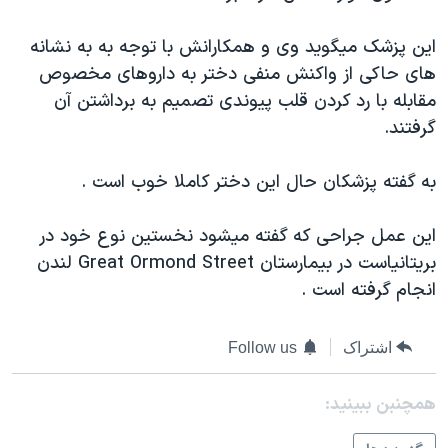
دنبال کنید
مستندها
فرهنگ و زندگی
اين پزشک ميگويد وی و همکارانش با توجه به به نشانه
حقوق شهروندی
انتخابات ریاست جمهوری آمریکا ۲۰۲۴
های حاکی از واکنش منفی دختر به داروهای مخصوص
اقتصادی
حمله جمهوری اسلامی به اسرائیل
مقابله با رد کردن قلب پيوندی تصميم به برداشتن آن
گرفتند.
رمز مهسا
علم و فناوری
زبانهای مختلف
اسرائیل در جنگ
ورزش زنان در ایران
به گفته پزشکان حال اين دختر کاملا خوب است .
گالری عکس
اعتراضات زن، زندگی، آزادی
اين عمل جراحی که گفته ميشود نخستين نوع خود در
آرشیو پخش زنده
مجموعه مستندهای دادخواهی
بريتانياست در بيمارستان Great Ormond Street لندن
تریبونال مردمی آبان ۹۸
انجام گرفته است .
دادگاه حمید نوری
چهل سال گروگان‌گیری
اشتراک
Follow us
قانون شفافیت دارائی کادر رهبری ایران
همچنبن ببینید:
اعتراضات مردمی آبان ۹۸