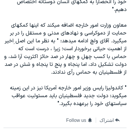
خود را انحصاراً به کمکهای انسان دوستانه اختصاص
دهيم."
معاون وزارت امور خارجه اضافه ميکند که اينها کمکهای
حمايت از دموکراسی و نهادهای مدنی و مستقل را در بر
ميگيرد. آقای ولچ ادامه ميدهد: " به نظر ما اين اصل ِاخير
از اهميت حياتی برخوردار است؛ زيرا ، درست است که
حماس با کسب چهل و چهار در صد حائز اکثريت آرا شد، و
دولت تشکيل داد، اما پنجاه و پنج تا پنجاه و شش در صد
از فلسطينيان به حماس رأی ندادند.
" کاندوليزا رايس وزير امور خارجه آمريکا نيز در اين زمينه
ميگويد: دولت جديد فلسطينيان بايد مسئوليت عواقب
سياستهای خود را برعهده بگيرد."
اشتراک
Follow us