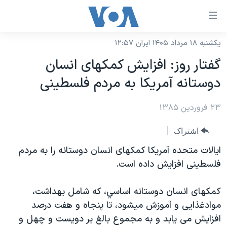
ینکهای
ابل
سترسی
یکشنبه ۱۸ مرداد ۱۴۰۵ ایران ۱۲:۵۷
خانه
هش
گفتار روز: افزايش کمکهای انسان
نسخه سبک وب‌سایت
ه
دوستانه آمريکا به مردم فلسطينی
حتوای
موضوع ها
صلی
۲۳ فروردین ۱۳۸۵
برنامه های تلویزیونی
ایران
هش
جدول برنامه ها
ه
آمریکا
اشتراک
فحه
صفحه‌های ویژه
جهان
ايالات متحده آمريکا کمکهای انسان دوستانه را به مردم
صلی
فرکانس‌های صدای آمریکا
فلسطينی افزايش داده است.
ورزشی
جام جهانی ۲۰۲۶
هش
پخش رادیویی
ه
گزیده‌ها
عملیات خشم حماسی
کمکهای انسان دوستانه اساسي، که شامل بهداشت،
ستجو
۲۵۰سالگی آمریکا
ویژه برنامه‌ها
موادغذايی و آموزش ميشود، تا پنجاه و هفت درصد
یادگیری زبان انگلیسی
افزايش می يابد و به مجموع بالغ بر دويست و چهل و
ویدیوها
بایگانی برنامه‌های تلویزیونی