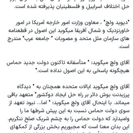
اسرائیل در جنگ
حل اختلاف اسراييل و فلسطينيان پذيرفته شده است.
نرگس محمدی برنده جایزه نوبل صلح
"ديويد ولچ" ، معاون وزارت امور خارجه آمريکا در امور
همایش محافظه‌کاران آمریکا «سی‌پک»
خاورنزديک و شمال آفريقا ميگويد اين اصول در قطعنامه
صفحه‌های ویژه
های سازمان ملل متحد و مصوبات " جامعه عرب" مندرج
سفر پرزیدنت ترامپ به چین
است.
آقای ولچ ميگويد: " متأسفانه تاکنون دولت جديد حماس
هيچگونه پاسخی به اين اصول نداده است."
آقای ولچ ميگويد ايالات متحده همچنان به " ديدگاه
پرزيدنت بوش دائر بر راه حل ايجاد دوکشور" متعهد باقی
ميماند. با اينحال آقای ولچ ميگويد: " اما... نبود تعهد از
سوی دولت حماس نسبت به اين پيش شرطها ما را
واميدارد که دولت حماس را به چشم شريک صلح ننگريم.
اين بدان معنا است که مجبوريم بخش بزرگی از کمکهای