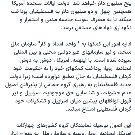
پنج ميليون دلار خواهد شد. دولت ايالات متحده آمريکا
دنبال کنید
مستندها
فرهنگ و زندگی
همچنين چهل و دو ميليون دلار به فلسطينيان پرداخت
حقوق شهروندی
انتخابات ریاست جمهوری آمریکا ۲۰۲۴
ميکند تا به مصرف تقويت جامعه مدنی و استقرار و
نگهداری نهادهای مستقل برسد.
اقتصادی
حمله جمهوری اسلامی به اسرائیل
رمز مهسا
علم و فناوری
اداره امور اين کمکها به " واحد امداد و کار" سازمان ملل
زبانهای مختلف
اسرائیل در جنگ
ورزش زنان در ایران
متحد، و نيز سازمانهای غير دولتی محلی و بين المللی
سپرده شده است. با اينهمه، آمريکا ، دوش به دوش
گالری عکس
اعتراضات زن، زندگی، آزادی
اتحاديه اروپا، پرداخت کمکهای خود را به حکومت خود
آرشیو پخش زنده
مجموعه مستندهای دادخواهی
گردان فلسطينيان به حال تعليق درآورده است؛ زيرا دولت
تریبونال مردمی آبان ۹۸
جديد فلسطينيان به رهبری گروه حماس از پذيرفتن اصول
عدم خشونت، و شناسايی حق موجوديت اسراييل و نيز
دادگاه حمید نوری
قبول توافقهای پيشين ميان اسراييل و تشکيلات خود
چهل سال گروگان‌گیری
گردان فلسطينی امتناع ميکند.
قانون شفافیت دارائی کادر رهبری ایران
اين اصول بوسيله نمايندگان گروه کشورهای چهارگانه
اعتراضات مردمی آبان ۹۸
آمريکا، اتحاديه اروپا، روسيه و سازمان ملل به عنوان ابزار