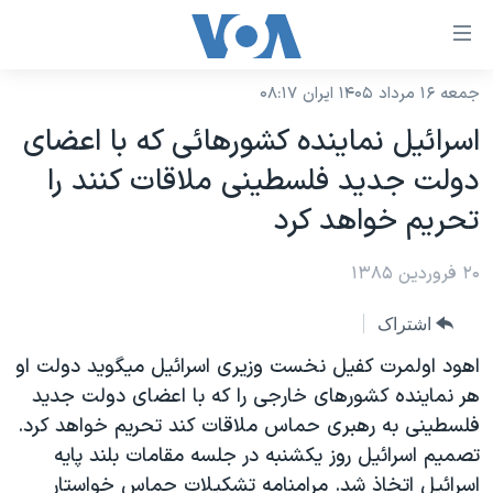
ینکهای
ابل
سترسی
جمعه ۱۶ مرداد ۱۴۰۵ ایران ۰۸:۱۷
خانه
هش
اسرائيل نماينده کشورهائی که با اعضای
نسخه سبک وب‌سایت
ه
دولت جديد فلسطينی ملاقات کنند را
حتوای
موضوع ها
تحريم خواهد کرد
صلی
برنامه های تلویزیونی
ایران
هش
۲۰ فروردین ۱۳۸۵
جدول برنامه ها
ه
آمریکا
فحه
صفحه‌های ویژه
جهان
اشتراک
صلی
فرکانس‌های صدای آمریکا
ورزشی
جام جهانی ۲۰۲۶
اهود اولمرت کفیل نخست وزیری اسرائيل میگوید دولت او
هش
پخش رادیویی
هر نماینده کشورهای خارجی را که با اعضای دولت جدید
ه
گزیده‌ها
عملیات خشم حماسی
فلسطینی به رهبری حماس ملاقات کند تحریم خواهد کرد.
ستجو
۲۵۰سالگی آمریکا
ویژه برنامه‌ها
یادگیری زبان انگلیسی
تصمیم اسرائيل روز یکشنبه در جلسه مقامات بلند پایه
ویدیوها
بایگانی برنامه‌های تلویزیونی
اسرائيل اتخاذ شد. مرامنامه تشکیلات حماس خواستار