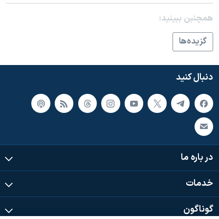
اسرائیل در جنگ
همچنبن ببینید:
نرگس محمدی برنده جایزه نوبل صلح
همایش محافظه‌کاران آمریکا «سی‌پک»
گزيده‌ها
صفحه‌های ویژه
سفر پرزیدنت ترامپ به چین
دنبال کنید
در باره ما
خدمات
گوناگون