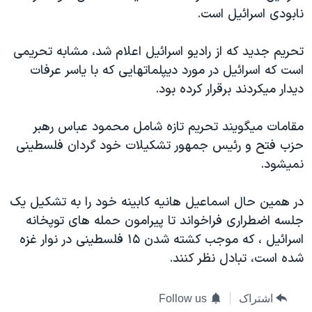
نابودی اسرائيل است.
دنبال کنید
مستندها
فرهنگ و زندگی
حقوق شهروندی
انتخابات ریاست جمهوری آمریکا ۲۰۲۴
تحریم جدید که از رادیو اسرائيل اعلام شد، مشابه تحریمی
اقتصادی
حمله جمهوری اسلامی به اسرائیل
است که اسرائيل در مورد دیپلماتهایی که با یاسر عرفات
دیدار میکردند برقرار کرده بود.
رمز مهسا
علم و فناوری
زبانهای مختلف
اسرائیل در جنگ
ورزش زنان در ایران
مقامات میگویند تحریم تازه شامل محمود عباس رهبر
گالری عکس
اعتراضات زن، زندگی، آزادی
حزب فتح و رئیس جمهور تشکیلات خود گردان فلسطینی
نمیشود.
آرشیو پخش زنده
مجموعه مستندهای دادخواهی
تریبونال مردمی آبان ۹۸
در همین حال اسماعیل هانیه کابینه خود را به تشکیل یک
دادگاه حمید نوری
جلسه اضطراری فراخواند تا پیرامون حمله های توپخانه
اسرائيل ، که موجب کشته شدن ۱۵ فلسطینی در نوار غزه
چهل سال گروگان‌گیری
شده است، تبادل نظر کنند.
قانون شفافیت دارائی کادر رهبری ایران
اعتراضات مردمی آبان ۹۸
اشتراک
Follow us