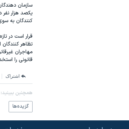
مستندها
فرهنگ و زندگی
سازمان دهندگان 
حقوق شهروندی
انتخابات ریاست جمهوری آمریکا ۲۰۲۴
يکصد هزار نفر د
کنندگان به سوی 
اقتصادی
حمله جمهوری اسلامی به اسرائیل
رمز مهسا
علم و فناوری
قرار است در تاز
اسرائیل در جنگ
ورزش زنان در ایران
تظاهر کنندگان ا
مهاجران غيرقان
گالری عکس
اعتراضات زن، زندگی، آزادی
قانونی را استخد
آرشیو پخش زنده
مجموعه مستندهای دادخواهی
تریبونال مردمی آبان ۹۸
اشتراک
دادگاه حمید نوری
همچنبن ببینید:
چهل سال گروگان‌گیری
قانون شفافیت دارائی کادر رهبری ایران
گزيده‌ها
اعتراضات مردمی آبان ۹۸
اسرائیل در جنگ