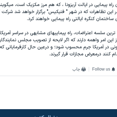
راه پيمايی در ايالت آريزونا ، که هم مرز مکزيک است، ميگويند
ر اين تظاهرات که در شهر " فنيکيس" برگزار خواهد شد شرکت ک
ساختمان کنگره ايالتی راه پيمايی خواهند کرد.
ه ترين سلسه اعتراضات، راه پيماييهای مشابهی در سراسر آمريکا
ز اين امر واهمه دارند که اگر لايحه از تصويب مجلس نمايندگا
ونی در آمريکا جرم محسوب شود؛ و درعين حال کارفرمايانی که
ام کنند درمعرض مجازات قرار گيرند.
Follow us
چاپ