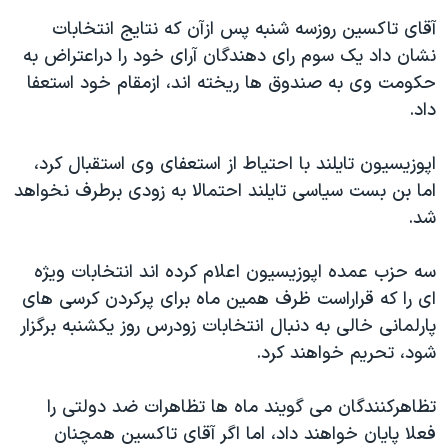
دنبال کنید
مستندها
فرهنگ و زندگی
آقای تاکسين روزسه شنبه پس ازآن که نتايج انتخابات
نشان داد يک سوم رای دهندگان آرای خود را دراعتراض به
حقوق شهروندی
انتخابات ریاست جمهوری آمریکا ۲۰۲۴
حکومت وی به صندوق ها ريخته اند، ازمقام خود استعفا
اقتصادی
حمله جمهوری اسلامی به اسرائیل
داد.
رمز مهسا
علم و فناوری
زبانهای مختلف
اپوزيسيون تايلند با احتياط از استعفای وی استقبال کرد،
اسرائیل در جنگ
ورزش زنان در ایران
اما بن بست سياسی تايلند احتمالا به زودی برطرف نخواهد
گالری عکس
اعتراضات زن، زندگی، آزادی
شد.
آرشیو پخش زنده
مجموعه مستندهای دادخواهی
سه حزب عمده اپوزيسيون اعلام کرده اند انتخابات ويژه
تریبونال مردمی آبان ۹۸
ای را که قراراست ظرف همين ماه برای پرکردن کرسی های
دادگاه حمید نوری
پارلمانی خالی به دنبال انتخابات زودرس روز يکشنبه برگزار
چهل سال گروگان‌گیری
شود، تحريم خواهند کرد.
قانون شفافیت دارائی کادر رهبری ایران
تظاهرکنندگان می گويند ماه ها تظاهرات ضد دولتی را
اعتراضات مردمی آبان ۹۸
فعلا پايان خواهند داد، اما اگر آقای تاکسين همچنان