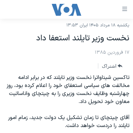
ینکهای
ابل
سترسی
یکشنبه ۱۸ مرداد ۱۴۰۵ ایران ۱۳:۵۳
خانه
هش
نخست وزير تايلند استعفا داد
نسخه سبک وب‌سایت
ه
حتوای
۱۷ فروردین ۱۳۸۵
موضوع ها
صلی
برنامه های تلویزیونی
ایران
اشتراک
هش
جدول برنامه ها
ه
آمریکا
تاکسين شيناواترا نخست وزير تايلند که در برابر ادامه
فحه
صفحه‌های ویژه
مخالفت های سياسی استعفای خود را اعلام کرده بود، روز
جهان
صلی
چهارشنبه وظايف نخست وزيری را به چيتچای واناساتيت
فرکانس‌های صدای آمریکا
ورزشی
جام جهانی ۲۰۲۶
هش
معاون خود تحويل داد.
پخش رادیویی
ه
گزیده‌ها
عملیات خشم حماسی
ستجو
آقای چيتچای تا زمان تشکيل يک دولت جديد، زمام امور
۲۵۰سالگی آمریکا
ویژه برنامه‌ها
یادگیری زبان انگلیسی
تايلند را دردست خواهد داشت.
ویدیوها
بایگانی برنامه‌های تلویزیونی