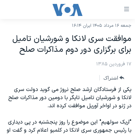
ینکهای
ابل
سترسی
جمعه ۱۶ مرداد ۱۴۰۵ ایران ۱۶:۱۴
خانه
هش
موافقت سری لانکا و شورشيان تاميل
نسخه سبک وب‌سایت
ه
برای برگزاری دور دوم مذاکرات صلح
حتوای
موضوع ها
صلی
۱۷ فروردین ۱۳۸۵
برنامه های تلویزیونی
ایران
هش
جدول برنامه ها
ه
آمریکا
اشتراک
فحه
صفحه‌های ویژه
جهان
یکی از فرستادگان ارشد صلح نروژ می گويد دولت سری
صلی
فرکانس‌های صدای آمریکا
لانکا و شورشیان تامیل تایگر با دومین دور مذاکرات صلح
ورزشی
جام جهانی ۲۰۲۶
هش
در ژنو در اواخر آوریل موافقت کرده اند.
پخش رادیویی
ه
گزیده‌ها
عملیات خشم حماسی
ستجو
۲۵۰سالگی آمریکا
ویژه برنامه‌ها
"اریک سولهیم" این موضوع را روز پنجشنبه در پی دیداری
یادگیری زبان انگلیسی
با رئیس جمهوری سری لانکا در کلمبو اعلام کرد و گفت او
ویدیوها
بایگانی برنامه‌های تلویزیونی