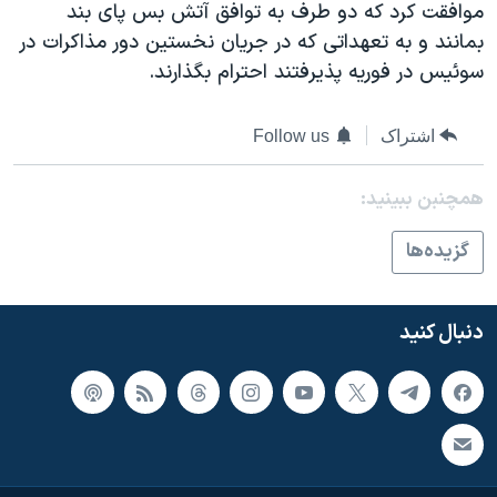
موافقت کرد که دو طرف به توافق آتش بس پای بند
دنبال کنید
مستندها
فرهنگ و زندگی
بمانند و به تعهداتی که در جریان نخستین دور مذاکرات در
حقوق شهروندی
انتخابات ریاست جمهوری آمریکا ۲۰۲۴
سوئیس در فوریه پذیرفتند احترام بگذارند.
اقتصادی
حمله جمهوری اسلامی به اسرائیل
اشتراک
Follow us
رمز مهسا
علم و فناوری
زبانهای مختلف
اسرائیل در جنگ
ورزش زنان در ایران
همچنبن ببینید:
گالری عکس
اعتراضات زن، زندگی، آزادی
گزيده‌ها
آرشیو پخش زنده
مجموعه مستندهای دادخواهی
تریبونال مردمی آبان ۹۸
دنبال کنید
دادگاه حمید نوری
چهل سال گروگان‌گیری
قانون شفافیت دارائی کادر رهبری ایران
اعتراضات مردمی آبان ۹۸