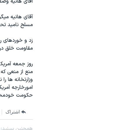
آقای هانيه وضع
مستندها
فرهنگ و زندگی
حقوق شهروندی
انتخابات ریاست جمهوری آمریکا ۲۰۲۴
آقای هانيه ميگ
اقتصادی
حمله جمهوری اسلامی به اسرائیل
مسلح ناميد تحت
رمز مهسا
علم و فناوری
زد و خوردهای رو
اسرائیل در جنگ
ورزش زنان در ایران
مقاومت خلق در 
گالری عکس
اعتراضات زن، زندگی، آزادی
روز جمعه آمريک
آرشیو پخش زنده
مجموعه مستندهای دادخواهی
منع از منعی که 
تریبونال مردمی آبان ۹۸
وزارتخانه ها را 
دادگاه حمید نوری
امورخارجه آمري
حکومت خودمختا
چهل سال گروگان‌گیری
قانون شفافیت دارائی کادر رهبری ایران
اشتراک
اعتراضات مردمی آبان ۹۸
اسرائیل در جنگ
همچنبن ببینید: