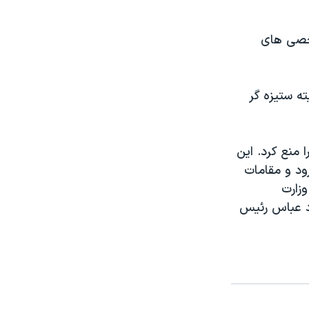
شخصی های
ه ستيزه گر
منع کرد. اين
ود و مقامات
وزارت
ود عباس رئيس