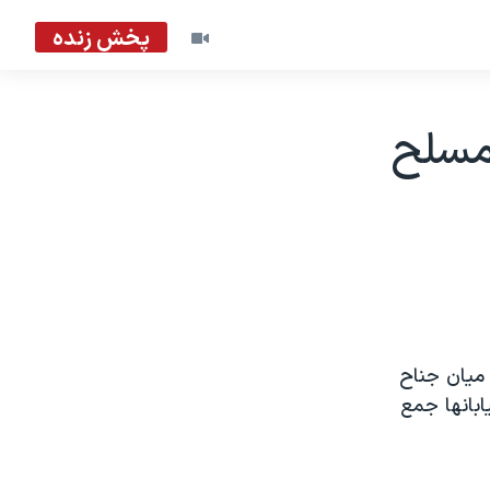
پخش زنده
مسلح
ميان جناح
بانها جمع