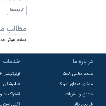
نرگس محمدی برنده جایزه نوبل صلح
گزيده‌ها
همایش محافظه‌کاران آمریکا «سی‌پک»
صفحه‌های ویژه
مطالب مر
سفر پرزیدنت ترامپ به چین
حملات هوائی جديد
در باره ما
خدمات
متمم بخش ۵۰۸
اپلیکیشن +VOA
منشور صدای آمریکا
فیلترشکن
حقوق و مقررات
اشتراک خبرن
قوانین تالار
آگهی استخد