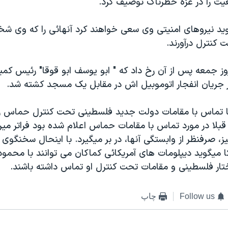
يت را در غزه خطرناک توصيف کرد.
ويد نيروهای امنيتی وی سعی خواهند کرد آنهائی را که وی 
 کنترل درآورند.
ز جمعه پس از آن رخ داد که " ابو یوسف ابو قوقا" رئيس کميت
جريان انفجار اتوموبيل اش در مقابل يک مسجد کشته شد.
ا تماس با مقامات دولت جديد فلسطينی تحت کنترل حماس را 
قبلا در مورد تماس با مقامات حماس اعلام شده بود فراتر مير
نيز، صرفنظر از وابستگی آنها، در بر ميگيرد. با اينحال سخنگوی 
کا ميگويد ديپلومات های آمريکائی کماکان می توانند با محم
ر فلسطينی و مقامات تحت کنترل او تماس داشته باشند.
Follow us
چاپ