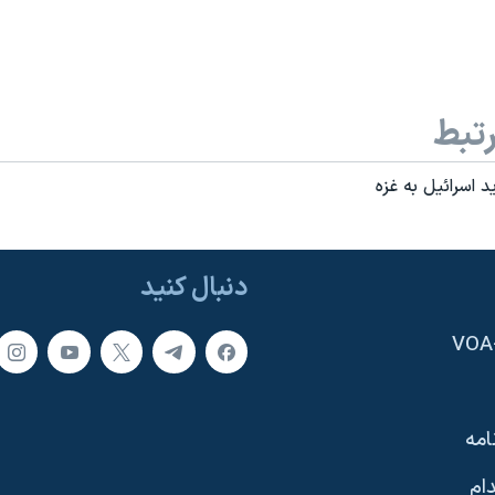
تبط
 اسرائيل به غزه
دنبال کنید
امه
ام