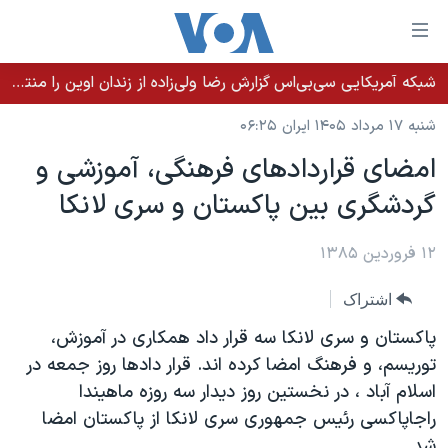
ینکهای
ابل
سترسی
شبکه آمریکایی سی‌بی‌‌اس گزارش رضا ولی‌زاده از زندان اوین را منتشر کرد؛ کامران حکمتی پیش از آغاز شیمی‌درمانی به زندان بازگردانده شد
خانه
هش
شنبه ۱۷ مرداد ۱۴۰۵ ایران ۰۶:۲۵
نسخه سبک وب‌سایت
ه
امضای قراردادهای فرهنگی، آموزشی و
حتوای
موضوع ها
گردشگری بين پاکستان و سری لانکا
صلی
برنامه های تلویزیونی
ایران
هش
جدول برنامه ها
ه
۱۲ فروردین ۱۳۸۵
آمریکا
فحه
صفحه‌های ویژه
جهان
اشتراک
صلی
فرکانس‌های صدای آمریکا
ورزشی
جام جهانی ۲۰۲۶
هش
پاکستان و سری لانکا سه قرار داد همکاری در آموزش،
پخش رادیویی
ه
گزیده‌ها
عملیات خشم حماسی
توريسم، و فرهنگ امضا کرده اند. قرار دادها روز جمعه در
ستجو
اسلام آباد ، در نخستين روز ديدار سه روزه ماهيندا
۲۵۰سالگی آمریکا
ویژه برنامه‌ها
یادگیری زبان انگلیسی
راجاپاکسی رئيس جمهوری سری لانکا از پاکستان امضا
ویدیوها
بایگانی برنامه‌های تلویزیونی
شد.