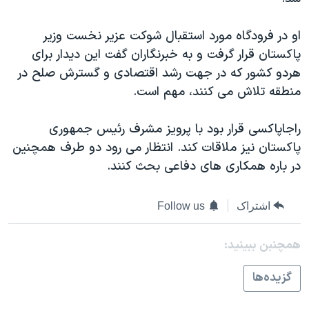
دنبال کنید
مستندها
فرهنگ و زندگی
او در فرودگاه مورد استقبال شوکت عزير نخست وزير
حقوق شهروندی
انتخابات ریاست جمهوری آمریکا ۲۰۲۴
پاکستان قرار گرفت و به خبرنگاران گفت اين ديدار برای
اقتصادی
حمله جمهوری اسلامی به اسرائیل
هردو کشور که در جهت رشد اقتصادی و گسترش صلح در
رمز مهسا
علم و فناوری
منطقه تلاش می کنند، مهم است.
زبانهای مختلف
اسرائیل در جنگ
ورزش زنان در ایران
راجاپاکسی قرار بود با پرويز مشرف رئيس جمهوری
گالری عکس
اعتراضات زن، زندگی، آزادی
پاکستان نيز ملاقات کند. انتظار می رود دو طرف همچنين
آرشیو پخش زنده
مجموعه مستندهای دادخواهی
در باره همکاری های دفاعی بحث کنند.
تریبونال مردمی آبان ۹۸
اشتراک
Follow us
دادگاه حمید نوری
چهل سال گروگان‌گیری
همچنبن ببینید:
قانون شفافیت دارائی کادر رهبری ایران
گزيده‌ها
اعتراضات مردمی آبان ۹۸