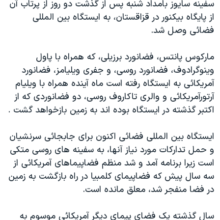
سفينه سايوز بامداد شنبه پس از گذشت دو روز از پرتاب آن
دنبال کنید
مستندها
فرهنگ و زندگی
از پايگاه بيکنور در قزاقستان، به ايستگاه بين المللی
حقوق شهروندی
انتخابات ریاست جمهوری آمریکا ۲۰۲۴
فضائی وصل شد.
اقتصادی
حمله جمهوری اسلامی به اسرائیل
مارکوس پانتس، فضانورد برزيلی، که همراه با پاول
رمز مهسا
علم و فناوری
وينوگرادوف، فضانورد روسی، و جفری ويليامز، فضانورد
زبانهای مختلف
اسرائیل در جنگ
ورزش زنان در ایران
آمريکائی به ايستگاه رفته است ماه آينده همراه با ويليام
آرتورآمريکائی و والری تاکاروف روسی، دو فضانوردی که از
گالری عکس
اعتراضات زن، زندگی، آزادی
اکتبر گذشته در ايستگاه بوده اند به زمين بازخواهد گشت .
آرشیو پخش زنده
مجموعه مستندهای دادخواهی
تریبونال مردمی آبان ۹۸
ايستگاه بين المللی فضائی اکنون برای جابجائی سرنشيان
و حمل تدارکات مورد نياز آنها، به سفينه های روسی متکی
دادگاه حمید نوری
است زيرا برنامه آمد و شد منظم فضاپيماهای آمريکائی از
چهل سال گروگان‌گیری
سه سال پيش که فضاپيمای کلمبيا در راه بازگشت به زمين
قانون شفافیت دارائی کادر رهبری ایران
در فضا منفجر شد، معلق مانده است.
اعتراضات مردمی آبان ۹۸
سال گذشته يک فضای پيمای ديگر آمريکائی موسوم به