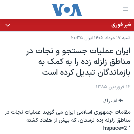
ینکهای
ابل
سترسی
خبر فوری
خانه
هش
شنبه ۱۷ مرداد ۱۴۰۵ ایران ۲۰:۳۵
نسخه سبک وب‌سایت
ه
ايران عمليات جستجو و نجات در
حتوای
موضوع ها
مناطق زلزله زده را به کمک به
صلی
برنامه های تلویزیونی
ایران
هش
بازماندگان تبديل کرده است
جدول برنامه ها
ه
آمریکا
فحه
صفحه‌های ویژه
۱۲ فروردین ۱۳۸۵
جهان
صلی
فرکانس‌های صدای آمریکا
ورزشی
جام جهانی ۲۰۲۶
هش
اشتراک
پخش رادیویی
ه
گزیده‌ها
عملیات خشم حماسی
مقامات جمهوری اسلامی ایران می گويند عملیات نجات در
ستجو
۲۵۰سالگی آمریکا
ویژه برنامه‌ها
مناطق زلزله زده لرستان، که بیش از هفتاد کشته
یادگیری زبان انگلیسی
" hspace=2
ویدیوها
بایگانی برنامه‌های تلویزیونی