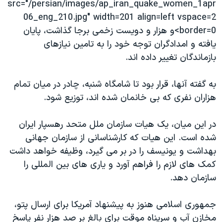
src="/persian/images/ap_iran_quake_women_1apr
دنبال کنید
مستندها
فرهنگ و زندگی
06_eng_210.jpg" width=201 align=left vspace=2
حقوق شهروندی
انتخابات ریاست جمهوری آمریکا ۲۰۲۴
border=0>و هزار و دويست زخمی برجا گذاشت، پایان
یافته و امدادگران توجه خود را به تامین نیازهای
اقتصادی
حمله جمهوری اسلامی به اسرائیل
بازماندگان تغییر داده اند.
رمز مهسا
علم و فناوری
زبانهای مختلف
اسرائیل در جنگ
ورزش زنان در ایران
به گفته آنها، قرار بود تا شامگاه شنبه، چادر در میان تمام
هزاران نفری که بی خانمان شده اند، توزیع شود.
گالری عکس
اعتراضات زن، زندگی، آزادی
آرشیو پخش زنده
مجموعه مستندهای دادخواهی
در این میان، یک هیات سازمان ملل متحد رهسپار ایران
تریبونال مردمی آبان ۹۸
شده است. این هیات که کارشناسانی از سازمان جهانی
بهداشت و یونیسف را در بر می گیرد، وظیفه خواهد داشت
دادگاه حمید نوری
کمک های لازم را فراهم آورد و یاری های بین المللی را
چهل سال گروگان‌گیری
سازمان دهد.
قانون شفافیت دارائی کادر رهبری ایران
جمهوری اسلامی هنوز به پیشنهاد آمریکا برای ارسال پتو،
اعتراضات مردمی آبان ۹۸
مخازن آب و سرپناه موقت برای بالغ بر صد هزار نفر پاسخ