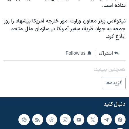
اسرائیل در جنگ
نداده است.
نرگس محمدی برنده جایزه نوبل صلح
نیکولاس برنز معاون وزارت امور خارجه آمریکا پیشهاد را روز
همایش محافظه‌کاران آمریکا «سی‌پک»
جمعه به جواد ظریف سفیر آمریکا در سازمان ملل متحد
صفحه‌های ویژه
ابلاغ کرد.
سفر پرزیدنت ترامپ به چین
اشتراک
Follow us
همچنبن ببینید:
گزيده‌ها
دنبال کنید