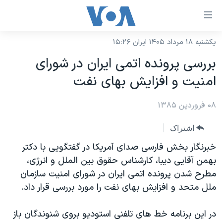
ینکهای
ابل
سترسی
یکشنبه ۱۸ مرداد ۱۴۰۵ ایران ۱۵:۲۶
خانه
هش
بررسی پرونده اتمی ايران در شورای
نسخه سبک وب‌سایت
ه
امنيت و افزايش بهای نفت
حتوای
موضوع ها
صلی
۰۸ فروردین ۱۳۸۵
برنامه های تلویزیونی
ایران
هش
جدول برنامه ها
ه
آمریکا
اشتراک
فحه
صفحه‌های ویژه
جهان
خبرنگار بخش فارسی صدای آمريکا در گفتگويی با دکتر
صلی
فرکانس‌های صدای آمریکا
بهمن آقايی ديبا، کارشناس حقوق بين الملل و انرژی،
ورزشی
جام جهانی ۲۰۲۶
هش
مطرح شدن پرونده اتمی ايران در شورای امنيت سازمان
پخش رادیویی
ه
گزیده‌ها
عملیات خشم حماسی
ملل متحد و افزايش بهای نفت را مورد بررسی قرار داد.
ستجو
۲۵۰سالگی آمریکا
ویژه برنامه‌ها
یادگیری زبان انگلیسی
در اين برنامه خط های تلفنی استوديو بروی شنوندگان باز
ویدیوها
بایگانی برنامه‌های تلویزیونی