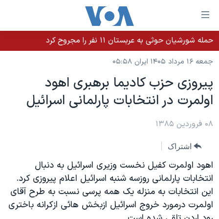
ینکهای
ابل
سترسی
حمله شورشیان حوثی به عربستان ۱۱ نفر را مجروح کرد
خانه
هش
جمعه ۱۶ مرداد ۱۴۰۵ ایران ۰۵:۵۸
نسخه سبک وب‌سایت
ه
پيروزی حزب کاديما برهبری اهود
حتوای
موضوع ها
اولمرت در انتخابات پارلمانی اسرائيل
صلی
برنامه های تلویزیونی
ایران
هش
جدول برنامه ها
ه
۰۸ فروردین ۱۳۸۵
آمریکا
فحه
صفحه‌های ویژه
جهان
اشتراک
صلی
فرکانس‌های صدای آمریکا
ورزشی
جام جهانی ۲۰۲۶
هش
اهود اولمرت کفيل نخست وزيری اسرائيل به دنبال
پخش رادیویی
ه
گزیده‌ها
عملیات خشم حماسی
انتخابات پارلمانی روزسه شنبه اسرائيل اعلام پيروزی کرد.
ستجو
اين انتخابات به منزله يک همه پرسی نسبت به طرح آقای
۲۵۰سالگی آمریکا
ویژه برنامه‌ها
یادگیری زبان انگلیسی
اولمرت درمورد خروج اسرائيل ازبخش هائی ازکرانه باختری
ویدیوها
بایگانی برنامه‌های تلویزیونی
رود اردن تلقی شده است.