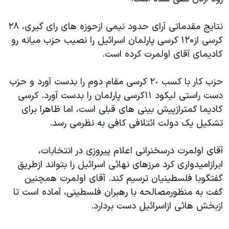
دنبال کنید
مستندها
فرهنگ و زندگی
نتايج مقدماتی آرای حدود نيمی ازحوزه های رای گيری، ۲۸
حقوق شهروندی
انتخابات ریاست جمهوری آمریکا ۲۰۲۴
کرسی از۱۲۰ کرسی پارلمان اسرائيل را نصيب حزب ميانه رو
اقتصادی
حمله جمهوری اسلامی به اسرائیل
کاديمای آقای اولمرت کرده است.
رمز مهسا
علم و فناوری
زبانهای مختلف
حزب کار با کسب ٢٠ کرسی مقام دوم را بدست آورد و حزب
اسرائیل در جنگ
ورزش زنان در ایران
دست راستی ليکود ١١کرسی پارلمان را بدست آورد. کرسی
گالری عکس
اعتراضات زن، زندگی، آزادی
کاديما کمترازپيش بينی های قبلی است، اما ظاهرا برای
آرشیو پخش زنده
مجموعه مستندهای دادخواهی
تشکيل يک دولت ائتلافی کافی به نظرمی رسد.
تریبونال مردمی آبان ۹۸
آقای اولمرت درسخنرانی اعلام پيروزی در انتخابات،
دادگاه حمید نوری
ابرازاميدواری کرد مرزهای نهائی اسرائيل را بتواند ازطريق
چهل سال گروگان‌گیری
گفتگوبا فلسطينيان ترسيم کند. آقای اولمرت همچنين
گفت به منظورمصالحه با رهبران فلسطينی، آماده است تا
قانون شفافیت دارائی کادر رهبری ایران
ازبخش هائی ازاسرائيل دست بردارد.
اعتراضات مردمی آبان ۹۸