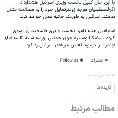
اسرائیل در جنگ
با اين حال کفيل نخست وزيری اسرائيل هشدارداد
اگرفلسطينيان هرچه زودترتمايل خود را به مصالحه نشان
نرگس محمدی برنده جایزه نوبل صلح
ندهند، اسرائيل به طوريک جانبه عمل خواهد کرد.
همایش محافظه‌کاران آمریکا «سی‌پک»
صفحه‌های ویژه
اسماعيل هنيه نامزد نخست وزيری فلسطينيان ازسوی
گروه اسلامگرا وستيزه جوی حماس روزسه شنبه نقشه آقای
سفر پرزیدنت ترامپ به چین
اولمرت را درمورد تعيين مرزهای اسرائيل رد کرد.
اشتراک
Follow us
همچنبن ببینید:
گزيده‌ها
مطالب مرتبط