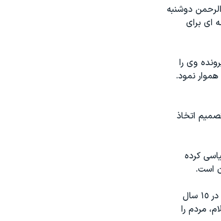
الرحمن دوشنبه
 ای برای
ونده وی را
 هموار نمود.
صميم اتخاذ
اسی کرده
ن است.
برخی ملايان مسلمان پافشاری ميکنند که او بخاطر تغيير مذهب به مسيحيت در ١٥ سال
، مردم را