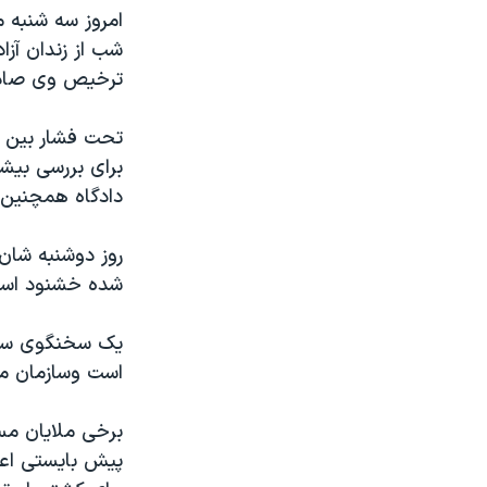
مستندها
فرهنگ و زندگی
امروز سه شنبه 
حقوق شهروندی
انتخابات ریاست جمهوری آمریکا ۲۰۲۴
شب از زندان آز
ترخيص وی صادر
اقتصادی
حمله جمهوری اسلامی به اسرائیل
رمز مهسا
علم و فناوری
تحت فشار بين ال
اسرائیل در جنگ
ورزش زنان در ایران
برای بررسی بيشتر
دادگاه همچنين 
گالری عکس
اعتراضات زن، زندگی، آزادی
آرشیو پخش زنده
مجموعه مستندهای دادخواهی
روز دوشنبه شان
تریبونال مردمی آبان ۹۸
شده خشنود اس
دادگاه حمید نوری
يک سخنگوی ساز
چهل سال گروگان‌گیری
است وسازمان مل
قانون شفافیت دارائی کادر رهبری ایران
اعتراضات مردمی آبان ۹۸
پيش بايستی اعد
اسرائیل در جنگ