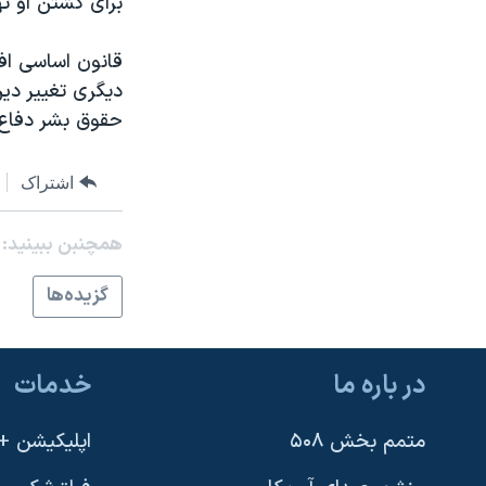
برای کشتن او ته
نرگس محمدی برنده جایزه نوبل صلح
قانون اساسی اف
همایش محافظه‌کاران آمریکا «سی‌پک»
ديگری تغيير دي
صفحه‌های ویژه
حقوق بشر دفاع 
سفر پرزیدنت ترامپ به چین
اشتراک
همچنبن ببینید:
گزيده‌ها
در باره ما
خدمات
متمم بخش ۵۰۸
اپلیکیشن +VOA