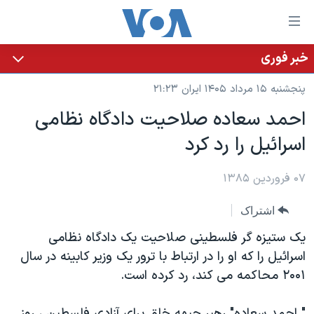
ینکهای
ابل
سترسی
خبر فوری
خانه
هش
پنجشنبه ۱۵ مرداد ۱۴۰۵ ایران ۲۱:۲۳
نسخه سبک وب‌سایت
ه
احمد سعاده صلاحيت دادگاه نظامی
حتوای
موضوع ها
اسرائيل را رد کرد
صلی
برنامه های تلویزیونی
ایران
هش
جدول برنامه ها
ه
۰۷ فروردین ۱۳۸۵
آمریکا
فحه
صفحه‌های ویژه
جهان
اشتراک
صلی
فرکانس‌های صدای آمریکا
ورزشی
جام جهانی ۲۰۲۶
هش
یک ستیزه گر فلسطینی صلاحیت یک دادگاه نظامی
پخش رادیویی
ه
گزیده‌ها
عملیات خشم حماسی
اسرائیل را که او را در ارتباط با ترور یک وزیر کابینه در سال
ستجو
۲۰۰۱ محاکمه می کند، رد کرده است.
۲۵۰سالگی آمریکا
ویژه برنامه‌ها
یادگیری زبان انگلیسی
ویدیوها
بایگانی برنامه‌های تلویزیونی
" احمد سعاده" رهبر جبهه خلق برای آزادی فلسطین ، روز