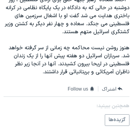
دنبال کنید
مستندها
فرهنگ و زندگی
دوشنبه در حالی که به دادگاه در یک پایگاه نظامی در کرانه
باختری هدایت می شد گفت او با اشغال سرزمین های
حقوق شهروندی
انتخابات ریاست جمهوری آمریکا ۲۰۲۴
فلسطينی می جنگد. سعاده و چهار نفر دیگر به کشتن وزیر
اقتصادی
حمله جمهوری اسلامی به اسرائیل
گشتگری اسرائيل متهم هستند.
رمز مهسا
علم و فناوری
زبانهای مختلف
هنوز روشن نیست محاکمه چه زمانی از سر گرفته خواهد
اسرائیل در جنگ
ورزش زنان در ایران
شد. سربازان اسرائیل دو هفته پیش آنها را از یک زندان
گالری عکس
اعتراضات زن، زندگی، آزادی
فلسطينی در اریحا بیرون کشیدند. آنها در آنجا زیر نظر
آرشیو پخش زنده
مجموعه مستندهای دادخواهی
ناظران آمریکائی و بریتانیائی قرار داشتند.
تریبونال مردمی آبان ۹۸
اشتراک
Follow us
دادگاه حمید نوری
چهل سال گروگان‌گیری
همچنبن ببینید:
قانون شفافیت دارائی کادر رهبری ایران
گزيده‌ها
اعتراضات مردمی آبان ۹۸