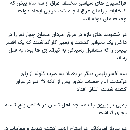
فراکسيون های سياسی مختلف عراق از سه ماه پيش که
دنبال کنید
مستندها
فرهنگ و زندگی
انتخابات پارلمان عراق انجام شد، در پی ايجاد دولت
حقوق شهروندی
انتخابات ریاست جمهوری آمریکا ۲۰۲۴
وحدت ملی بوده اند.
اقتصادی
حمله جمهوری اسلامی به اسرائیل
در خشونت های تازه در عراق، مردان مسلح چهار نفر را در
رمز مهسا
علم و فناوری
داخل يک نانوائی کشتند و بمبی کار گذاشتند که يک افسر
زبانهای مختلف
اسرائیل در جنگ
ورزش زنان در ایران
پليس را که مشغول رسيدگی به تيراندازی ها بود، به قتل
رساند.
گالری عکس
اعتراضات زن، زندگی، آزادی
آرشیو پخش زنده
مجموعه مستندهای دادخواهی
سه افسر پليس ديگر در بغداد به ضرب گلوله از پای
تریبونال مردمی آبان ۹۸
درآمدند. اين حملات يکروز پس از انکه ٢٤ نفر در عراق
کشته شدند، اتفاق افتاد.
دادگاه حمید نوری
چهل سال گروگان‌گیری
بمبی در بيرون يک مسجد اهل تسنن در خالص پنج کشته
قانون شفافیت دارائی کادر رهبری ایران
بجای گذاشت.
اعتراضات مردمی آبان ۹۸
دو سرباز آمريکائی در استان الانبار کشته شدند و مقامات در