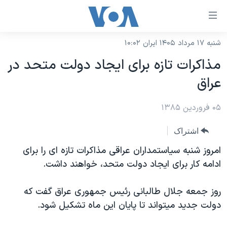
ینکهای
ابل
سترسی
شنبه ۱۷ مرداد ۱۴۰۵ ایران ۱۰:۰۲
خانه
هش
مذاکرات تازه برای ايجاد دولت متحد در
نسخه سبک وب‌سایت
ه
عراق
حتوای
موضوع ها
صلی
۰۵ فروردین ۱۳۸۵
برنامه های تلویزیونی
ایران
هش
جدول برنامه ها
ه
آمریکا
اشتراک
فحه
صفحه‌های ویژه
جهان
امروز شنبه سياستمداران عراقی مذاکرات تازه ای را برای
صلی
فرکانس‌های صدای آمریکا
ادامه کار برای ايجاد دولت متحد، خواهند داشت.
ورزشی
جام جهانی ۲۰۲۶
هش
پخش رادیویی
ه
گزیده‌ها
عملیات خشم حماسی
روز جمعه جلال طالبانی رئيس جمهوری عراق گفت که
ستجو
۲۵۰سالگی آمریکا
ویژه برنامه‌ها
دولت جديد ميتواند تا پايان اين ماه تشکيل شود.
یادگیری زبان انگلیسی
ویدیوها
بایگانی برنامه‌های تلویزیونی