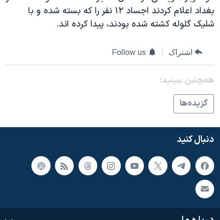
اسرائیل در جنگ
بغداد اعلام کردند اجساد ١٢ نفر را که بسته شده و با
نرگس محمدی برنده جایزه نوبل صلح
شليک گلوله کشته شده بودند، پيدا کرده اند.
همایش محافظه‌کاران آمریکا «سی‌پک»
اشتراک
Follow us
صفحه‌های ویژه
سفر پرزیدنت ترامپ به چین
همچنبن ببینید:
گزيده‌ها
دنبال کنید