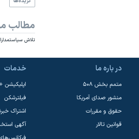
گزيده‌ها
نرگس محمدی برنده جایزه نوبل صلح
همایش محافظه‌کاران آمریکا «سی‌پک»
مطالب مر
صفحه‌های ویژه
تلاش سياستمداران
سفر پرزیدنت ترامپ به چین
در باره ما
خدمات
متمم بخش ۵۰۸
اپلیکیشن +VOA
منشور صدای آمریکا
فیلترشکن
حقوق و مقررات
اشتراک خبرن
قوانین تالار
آگهی استخد
فرکانس‌های 