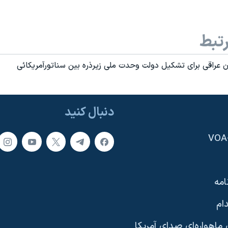
تبط
 عراقی برای تشکيل دولت وحدت ملی زيرذره بين سناتورآمريکائی
دنبال کنید
امه
ام
ماهواره‌ای صدای آمریکا