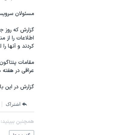
مستندها
فرهنگ و زندگی
حقوق شهروندی
انتخابات ریاست جمهوری آمریکا ۲۰۲۴
مسئولان سرویس 
اقتصادی
حمله جمهوری اسلامی به اسرائیل
گزارش که روز ج
رمز مهسا
علم و فناوری
اطلاعات را از م
اسرائیل در جنگ
ورزش زنان در ایران
کردند و آنها را
گالری عکس
اعتراضات زن، زندگی، آزادی
مقامات پنتاگون
آرشیو پخش زنده
مجموعه مستندهای دادخواهی
عراقی در هفته
تریبونال مردمی آبان ۹۸
گزارش در این با
دادگاه حمید نوری
چهل سال گروگان‌گیری
اشتراک
قانون شفافیت دارائی کادر رهبری ایران
همچنبن ببینید:
اعتراضات مردمی آبان ۹۸
اسرائیل در جنگ