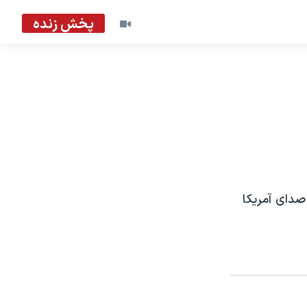
پخش زنده
صدای آمريکا