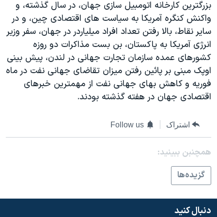
بزرگترين کارخانه اتومبيل سازی جهان، در سال گذشته، و
دنبال کنید
مستندها
فرهنگ و زندگی
واکنش کنگره آمريکا به سياست های اقتصادی چين، و در
حقوق شهروندی
انتخابات ریاست جمهوری آمریکا ۲۰۲۴
ساير نقاط، بالا رفتن تعداد افراد ميلياردر در جهان، سفر وزير
انرژی آمريکا به پاکستان، بن بست مذاکرات دو روزه
اقتصادی
حمله جمهوری اسلامی به اسرائیل
کشورهای عمده سازمان تجارت جهانی در لندن، پيش بينی
رمز مهسا
علم و فناوری
اوپک مبنی بر پائين رفتن ميزان تقاضای جهانی نفت در ماه
زبانهای مختلف
اسرائیل در جنگ
ورزش زنان در ایران
فوريه و کاهش بهای جهانی نفت از مهمترين خبرهای
اقتصادی جهان در هفته گذشته بودند.
گالری عکس
اعتراضات زن، زندگی، آزادی
آرشیو پخش زنده
مجموعه مستندهای دادخواهی
اشتراک
Follow us
تریبونال مردمی آبان ۹۸
دادگاه حمید نوری
همچنبن ببینید:
چهل سال گروگان‌گیری
گزيده‌ها
قانون شفافیت دارائی کادر رهبری ایران
اعتراضات مردمی آبان ۹۸
دنبال کنید