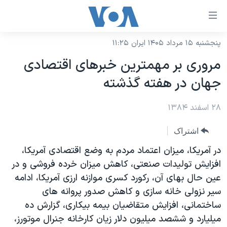
ینکهای
ابل
سترسی
پنجشنبه ۱۵ مرداد ۱۴۰۵ ایران ۱۱:۲۵
خانه
هش
مروری بر مهمترين خبرهای اقتصادی
نسخه سبک وب‌سایت
ه
جهان در هفته گذشته
حتوای
موضوع ها
صلی
۲۸ اسفند ۱۳۸۴
برنامه های تلویزیونی
ایران
هش
جدول برنامه ها
ه
آمریکا
اشتراک
فحه
صفحه‌های ویژه
جهان
در آمريکا، ميزان اعتماد مردم به وضع اقتصادی آمريکا،
صلی
فرکانس‌های صدای آمریکا
افزايش توليدات صنعتی، کاهش ميزان خرده فروشی و در
ورزشی
جام جهانی ۲۰۲۶
هش
عين حال بهای آن، رکورد کسری موازنه ارزی آمريکا، ادامه
پخش رادیویی
ه
گزیده‌ها
عملیات خشم حماسی
سير نزولی خانه سازی و کاهش صدور پروانه های
ستجو
۲۵۰سالگی آمریکا
ویژه برنامه‌ها
ساختمانی، افزايش متقاضيان بيمه بيکاری، گزارش ده
یادگیری زبان انگلیسی
ميليارد و ششصد ميليون دلار زيان کارخانه جنرال موتورز،
ویدیوها
بایگانی برنامه‌های تلویزیونی