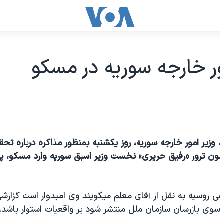
ور خارجه سوريه در مسکو
 وزير امور خارجه سوريه، روز يکشنبه بمنظور مذاکره درباره تح
ون ترور «رفيق حريری» نخست وزير اسبق سوريه وارد مسکو، پ
 روسيه به نقل از آقای معلم ميگويند وی اميدوار است گزارشی
سوی بازرسان سازمان ملل منتشر شود بر واقعيات استوار باشد.