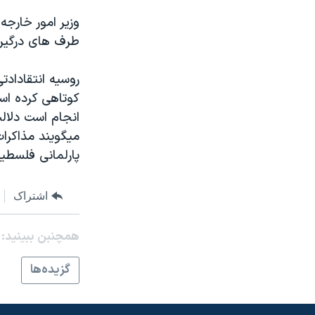
مستندها
فرهنگ و زندگی
وزير امور خارجه
حقوق شهروندی
انتخابات ریاست جمهوری آمریکا ۲۰۲۴
طرف های درگير ن
اقتصادی
حمله جمهوری اسلامی به اسرائیل
روسيه انتقادادت
رمز مهسا
علم و فناوری
کوتاهی کرده اس
اسرائیل در جنگ
ورزش زنان در ایران
انجام است دلال
گالری عکس
اعتراضات زن، زندگی، آزادی
ميگويند مذاکرات
پارلمانی فلسطيني
آرشیو پخش زنده
مجموعه مستندهای دادخواهی
تریبونال مردمی آبان ۹۸
اشتراک
دادگاه حمید نوری
چهل سال گروگان‌گیری
همچنبن ببینید:
قانون شفافیت دارائی کادر رهبری ایران
گزيده‌ها
اعتراضات مردمی آبان ۹۸
اسرائیل در جنگ