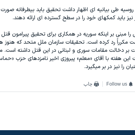
 روسيه طی بيانيه ای اظهار داشت تحقيق بايد بيطرفانه صورت گ
يز بايد کمکهای خود را در سطح گسترده ای ارائه دهند.
ی را مبنی بر اينکه سوريه در همکاری برای تحقيق پيرامون قتل
ت مکرراً رد کرده است. تحقيقات سازمان ملل متحد که هنوز ه
ت بر دخالت مقامات سوری و لبنانی در اين قتل داشته است. م
 اين هفته با آقای «معلم» پيروزی اخیر نامزدهای حزب «حماس
ان را نيز در بر ميگيرد.
Follow us
چاپ