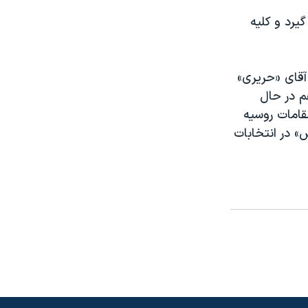
يرد و کليه
 آقای «حريری»
م در حال
قامات روسيه
» در انتخابات