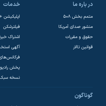
در باره ما
خدمات
نرگس محمدی برنده جایزه نوبل صلح
همایش محافظه‌کاران آمریکا «سی‌پک»
متمم بخش ۵۰۸
اپلیکیشن +VOA
صفحه‌های ویژه
منشور صدای آمریکا
فیلترشکن
سفر پرزیدنت ترامپ به چین
حقوق و مقررات
اشتراک خبرن
قوانین تالار
آگهی استخد
فرکانس‌های 
پخش رادیو
یادگیری زبان انگلیسی
نسخه سبک 
دنبال کنید
گوناگون