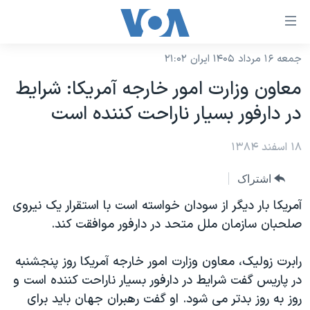
ینکهای
ابل
سترسی
جمعه ۱۶ مرداد ۱۴۰۵ ایران ۲۱:۰۲
خانه
هش
معاون وزارت امور خارجه آمريکا: شرايط
نسخه سبک وب‌سایت
ه
در دارفور بسيار ناراحت کننده است
حتوای
موضوع ها
صلی
۱۸ اسفند ۱۳۸۴
برنامه های تلویزیونی
ایران
هش
جدول برنامه ها
ه
آمریکا
اشتراک
فحه
صفحه‌های ویژه
جهان
آمریکا بار دیگر از سودان خواسته است با استقرار یک نیروی
صلی
فرکانس‌های صدای آمریکا
صلحبان سازمان ملل متحد در دارفور موافقت کند.
ورزشی
جام جهانی ۲۰۲۶
هش
پخش رادیویی
ه
گزیده‌ها
عملیات خشم حماسی
رابرت زولیک، معاون وزارت امور خارجه آمریکا روز پنجشنبه
ستجو
۲۵۰سالگی آمریکا
ویژه برنامه‌ها
در پاریس گفت شرایط در دارفور بسیار ناراحت کننده است و
یادگیری زبان انگلیسی
روز به روز بدتر می شود. او گفت رهبران جهان باید برای
ویدیوها
بایگانی برنامه‌های تلویزیونی