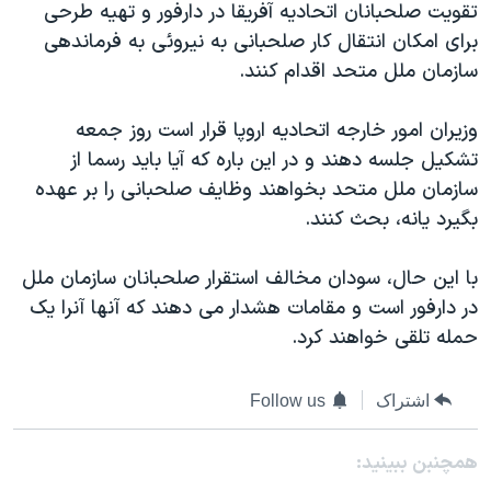
تقویت صلحبانان اتحادیه آفریقا در دارفور و تهیه طرحی
دنبال کنید
مستندها
فرهنگ و زندگی
برای امکان انتقال کار صلحبانی به نیروئی به فرماندهی
حقوق شهروندی
انتخابات ریاست جمهوری آمریکا ۲۰۲۴
سازمان ملل متحد اقدام کنند.
اقتصادی
حمله جمهوری اسلامی به اسرائیل
وزیران امور خارجه اتحادیه اروپا قرار است روز جمعه
رمز مهسا
علم و فناوری
تشکیل جلسه دهند و در این باره که آيا باید رسما از
زبانهای مختلف
اسرائیل در جنگ
ورزش زنان در ایران
سازمان ملل متحد بخواهند وظایف صلحبانی را بر عهده
بگیرد یانه، بحث کنند.
گالری عکس
اعتراضات زن، زندگی، آزادی
آرشیو پخش زنده
مجموعه مستندهای دادخواهی
با این حال، سودان مخالف استقرار صلحبانان سازمان ملل
تریبونال مردمی آبان ۹۸
در دارفور است و مقامات هشدار می دهند که آنها آنرا یک
حمله تلقی خواهند کرد.
دادگاه حمید نوری
چهل سال گروگان‌گیری
اشتراک
Follow us
قانون شفافیت دارائی کادر رهبری ایران
اعتراضات مردمی آبان ۹۸
همچنبن ببینید: