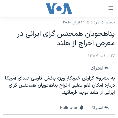
ینکهای
ابل
سترسی
جمعه ۱۶ مرداد ۱۴۰۵ ایران ۲۰:۱۰
خانه
هش
پناهجويان همجنس گرای ايرانی در
نسخه سبک وب‌سایت
ه
معرض اخراج از هلند
حتوای
موضوع ها
صلی
۱۷ اسفند ۱۳۸۴
برنامه های تلویزیونی
ایران
هش
جدول برنامه ها
ه
آمریکا
اشتراک
فحه
صفحه‌های ویژه
جهان
به مشروح گزارش خبرنگار ويژه بخش فارسی صدای آمريکا
صلی
فرکانس‌های صدای آمریکا
درباره امکان لغو تعليق اخراج پناهجويان همجنس گرای
ورزشی
جام جهانی ۲۰۲۶
هش
ايرانی از هلند توجه فرمائيد.
پخش رادیویی
ه
گزیده‌ها
عملیات خشم حماسی
ستجو
۲۵۰سالگی آمریکا
ویژه برنامه‌ها
یادگیری زبان انگلیسی
اشتراک
Follow us
ویدیوها
بایگانی برنامه‌های تلویزیونی