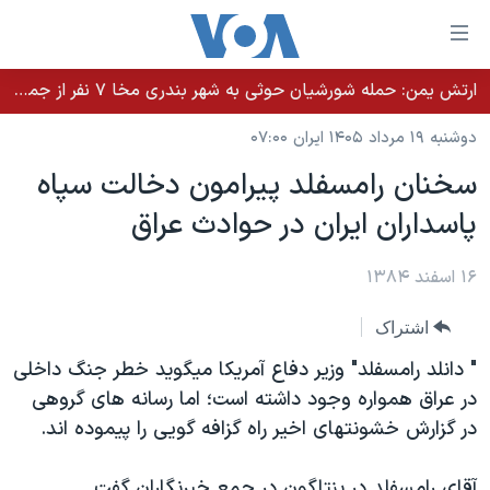
ینکهای
ابل
سترسی
ارتش یمن: حمله شورشیان حوثی به شهر بندری مخا ۷ نفر از جمله غیرنظامیان را کشت
خانه
هش
دوشنبه ۱۹ مرداد ۱۴۰۵ ایران ۰۷:۰۰
نسخه سبک وب‌سایت
ه
سخنان رامسفلد پيرامون دخالت سپاه
حتوای
موضوع ها
پاسداران ايران در حوادث عراق
صلی
برنامه های تلویزیونی
ایران
هش
جدول برنامه ها
ه
۱۶ اسفند ۱۳۸۴
آمریکا
فحه
صفحه‌های ویژه
جهان
اشتراک
صلی
فرکانس‌های صدای آمریکا
ورزشی
جام جهانی ۲۰۲۶
هش
" دانلد رامسفلد" وزير دفاع آمريکا ميگويد خطر جنگ داخلی
پخش رادیویی
ه
گزیده‌ها
عملیات خشم حماسی
در عراق همواره وجود داشته است؛ اما رسانه های گروهی
ستجو
در گزارش خشونتهای اخير راه گزافه گويی را پيموده اند.
۲۵۰سالگی آمریکا
ویژه برنامه‌ها
یادگیری زبان انگلیسی
ویدیوها
بایگانی برنامه‌های تلویزیونی
آقای رامسفلد در پنتاگون در جمع خبرنگاران گفت