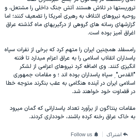
دنبال کنید
مستندها
فرهنگ و زندگی
تروريستها در تلاش هستند آتش جنگ داخلی را مشتعل، و
روحيه نيروهای ائتلاف به رهبری آمريکا را تضعيف کنند؛ اما
حقوق شهروندی
انتخابات ریاست جمهوری آمریکا ۲۰۲۴
گزارشهای رسانه های گروهی از درگيريهای ماه گذشته عراق
اقتصادی
حمله جمهوری اسلامی به اسرائیل
اغراق آميز بوده است.
رمز مهسا
علم و فناوری
زبانهای مختلف
رامسفلد همچنين ايران را متهم کرد که برخی از نفرات سپاه
اسرائیل در جنگ
ورزش زنان در ایران
پاسداران انقلاب اسلامی را به عراق اعزام ميدارد تا فتنه
گالری عکس
اعتراضات زن، زندگی، آزادی
انگيزی کنند. وی اضافه کرد نيروهای اعزامی از لشکر
آرشیو پخش زنده
مجموعه مستندهای دادخواهی
"القدس" ِ سپاه پاسداران بوده اند ؛ و مقامات جمهوری
اسلامی ايران در آينده هنگامی به عقب بنگرند متوجه خطا
تریبونال مردمی آبان ۹۸
در قضاوت خود خواهند شد.
دادگاه حمید نوری
چهل سال گروگان‌گیری
مقامات پنتاگون از برآورد تعداد پاسدارانی که گمان ميرود
به خاک عراق رخنه کرده باشند، خودداری کردند.
قانون شفافیت دارائی کادر رهبری ایران
اعتراضات مردمی آبان ۹۸
اشتراک
Follow us