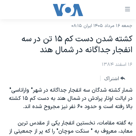
ینکهای
ابل
سترسی
جمعه ۱۶ مرداد ۱۴۰۵ ایران ۰۸:۱۵
خانه
هش
کشته شدن دست کم ۱۵ تن در سه
نسخه سبک وب‌سایت
ه
انفجار جداگانه در شمال هند
حتوای
موضوع ها
صلی
۱۶ اسفند ۱۳۸۴
برنامه های تلویزیونی
ایران
هش
جدول برنامه ها
ه
آمریکا
اشتراک
فحه
صفحه‌های ویژه
جهان
شمار کشته شدگان سه انفجار جداگانه در شهر" واراناسی"
صلی
فرکانس‌های صدای آمریکا
در ایالت اوتار پرادش در شمال هند به دست کم ۱۵ کشته
ورزشی
جام جهانی ۲۰۲۶
هش
بالا رفته است و حدود ۶۰ نفر نیز مجروح شده اند.
پخش رادیویی
ه
گزیده‌ها
عملیات خشم حماسی
ستجو
۲۵۰سالگی آمریکا
ویژه برنامه‌ها
به گفته مقامات، نخستين انفجار يکی از مقدس ترين
یادگیری زبان انگلیسی
معابد، معروف به " سنکت موچان" را که پر از جمعيتی از
ویدیوها
بایگانی برنامه‌های تلویزیونی