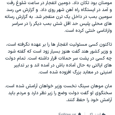
مومنان بود تکان داد. دومین انفجار در ساعت شلوغ رفت
دنبال کنید
مستندها
فرهنگ و زندگی
و آمد در ایستگاه راه آهن شهر روی داد. و گزارش می رسد
حقوق شهروندی
انتخابات ریاست جمهوری آمریکا ۲۰۲۴
سومین بمب در داخل یک ترن منفجر شد. به گزارش رسانه
های محلی پلیس حد اقل شش بمب دیگر را در سراسر
اقتصادی
حمله جمهوری اسلامی به اسرائیل
واراناسی خنثی کرده است.
رمز مهسا
علم و فناوری
زبانهای مختلف
اسرائیل در جنگ
ورزش زنان در ایران
تاکنون کسی مسئولیت انفجار ها را بر عهده نگرفته است،
و وزیر کشور هند گفت هنوز بسیار زود است که گفته شود
گالری عکس
اعتراضات زن، زندگی، آزادی
چه کسی در پشت سر حملات قرار داشته است. تمام دولت
آرشیو پخش زنده
مجموعه مستندهای دادخواهی
های ایالتی به حال آماده باش در آمده اند و بر تدابیر
تریبونال مردمی آبان ۹۸
امنیتی در معابد بزرگ افزوده شده است.
دادگاه حمید نوری
مان موهان سینگ نخست وزیر خواهان آرامش شده است.
چهل سال گروگان‌گیری
سخنگوی او گفت دولت وضع را زیر نظر دارد و مردم بايد
قانون شفافیت دارائی کادر رهبری ایران
آرامش خود را حفظ کنند.
اعتراضات مردمی آبان ۹۸
اشتراک
Follow us