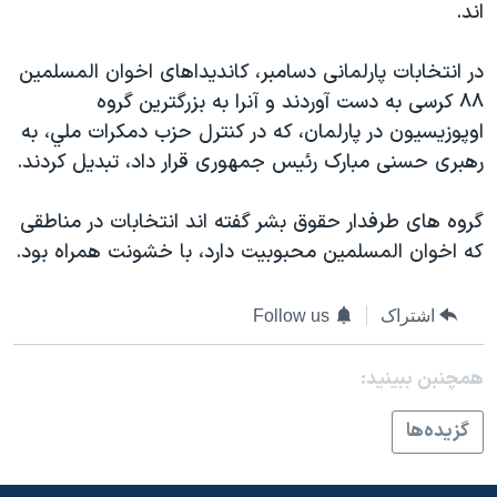
اند.
دنبال کنید
مستندها
فرهنگ و زندگی
حقوق شهروندی
انتخابات ریاست جمهوری آمریکا ۲۰۲۴
در انتخابات پارلمانی دسامبر، کانديداهای اخوان المسلمين
۸۸ کرسی به دست آوردند و آنرا به بزرگترين گروه
اقتصادی
حمله جمهوری اسلامی به اسرائیل
اوپوزيسيون در پارلمان، که در کنترل حزب دمکرات ملي، به
رمز مهسا
علم و فناوری
رهبری حسنی مبارک رئيس جمهوری قرار داد، تبديل کردند.
زبانهای مختلف
اسرائیل در جنگ
ورزش زنان در ایران
گروه های طرفدار حقوق بشر گفته اند انتخابات در مناطقی
گالری عکس
اعتراضات زن، زندگی، آزادی
که اخوان المسلمين محبوبيت دارد، با خشونت همراه بود.
آرشیو پخش زنده
مجموعه مستندهای دادخواهی
تریبونال مردمی آبان ۹۸
اشتراک
Follow us
دادگاه حمید نوری
همچنبن ببینید:
چهل سال گروگان‌گیری
قانون شفافیت دارائی کادر رهبری ایران
گزيده‌ها
اعتراضات مردمی آبان ۹۸