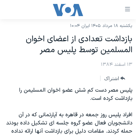
ینکهای
ابل
سترسی
یکشنبه ۱۸ مرداد ۱۴۰۵ ایران ۱۰:۰۴
خانه
هش
بازداشت تعدادی از اعضای اخوان
نسخه سبک وب‌سایت
ه
المسلمين توسط پليس مصر
حتوای
موضوع ها
صلی
۱۳ اسفند ۱۳۸۴
برنامه های تلویزیونی
ایران
هش
جدول برنامه ها
ه
آمریکا
اشتراک
فحه
صفحه‌های ویژه
جهان
پليس مصر دست کم شش عضو اخوان المسليمن را
صلی
فرکانس‌های صدای آمریکا
بازداشت کرده است.
ورزشی
جام جهانی ۲۰۲۶
هش
پخش رادیویی
ه
گزیده‌ها
عملیات خشم حماسی
افراد پليس روز جمعه در قاهره به آپارتمانی که در آن
ستجو
۲۵۰سالگی آمریکا
ویژه برنامه‌ها
دانشجويان فعال عضو گروه جلسه ای تشکيل داده بودند
یادگیری زبان انگلیسی
حمله کردند. مقامات دليل برای بازداشت آنها ارائه نداده
ویدیوها
بایگانی برنامه‌های تلویزیونی