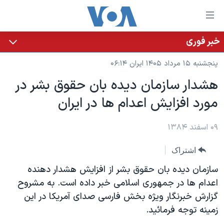
ینکهای
ابل
سترسی
خبر فوری
خانه
هش
پنجشنبه ۱۵ مرداد ۱۴۰۵ ایران ۰۶:۱۴
نسخه سبک وب‌سایت
ه
هشدار سازمان ديده بان حقوق بشر در
حتوای
موضوع ها
مورد افزايش اعدام ها در ايران
صلی
برنامه های تلویزیونی
ایران
هش
جدول برنامه ها
ه
۰۹ اسفند ۱۳۸۴
آمریکا
فحه
صفحه‌های ویژه
جهان
اشتراک
صلی
فرکانس‌های صدای آمریکا
ورزشی
جام جهانی ۲۰۲۶
هش
سازمان ديده بان حقوق بشر از افزايش هشدار دهنده
پخش رادیویی
ه
گزیده‌ها
عملیات خشم حماسی
اعدام ها در جمهوری اسلامی خبر داده است. به مشروح
ستجو
گزارش خبرنگار ويژه بخش فارسی صدای آمريکا در اين
۲۵۰سالگی آمریکا
ویژه برنامه‌ها
یادگیری زبان انگلیسی
زمينه توجه فرمائيد.
ویدیوها
بایگانی برنامه‌های تلویزیونی