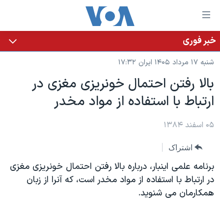
ینکهای
ابل
سترسی
خبر فوری
خانه
هش
شنبه ۱۷ مرداد ۱۴۰۵ ایران ۱۷:۳۲
نسخه سبک وب‌سایت
ه
بالا رفتن احتمال خونريزی مغزی در
حتوای
موضوع ها
ارتباط با استفاده از مواد مخدر
صلی
برنامه های تلویزیونی
ایران
هش
جدول برنامه ها
ه
۰۵ اسفند ۱۳۸۴
آمریکا
فحه
صفحه‌های ویژه
جهان
اشتراک
صلی
فرکانس‌های صدای آمریکا
ورزشی
جام جهانی ۲۰۲۶
هش
برنامه علمی اينبار، درباره بالا رفتن احتمال خونريزی مغزی
پخش رادیویی
ه
گزیده‌ها
عملیات خشم حماسی
در ارتباط با استفاده از مواد مخدر است، که آنرا از زبان
ستجو
همکارمان می شنويد.
۲۵۰سالگی آمریکا
ویژه برنامه‌ها
یادگیری زبان انگلیسی
ویدیوها
بایگانی برنامه‌های تلویزیونی