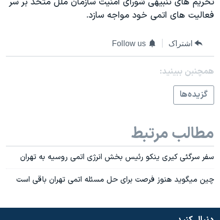
تحريم های تنبيهی شورای امنيت سازمان ملل متحد بر سر
اسرائیل در جنگ
فعاليت های اتمی خود مواجه سازد.
نرگس محمدی برنده جایزه نوبل صلح
همایش محافظه‌کاران آمریکا «سی‌پک»
اشتراک
Follow us
صفحه‌های ویژه
همچنبن ببینید:
سفر پرزیدنت ترامپ به چین
گزيده‌ها
مطالب مرتبط
سفر سرگئی کيری ينکو رئيس بخش انرژی اتمی روسيه به تهران
چين ميگويد هنوز فرصت برای حل مسئله اتمی تهران باقی است