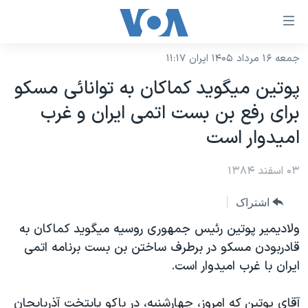
ینکهای
ابل
سترسی
جمعه ۱۶ مرداد ۱۴۰۵ ایران ۱۱:۱۷
خانه
هش
پوتين ميگويد کماکان به توانائی مسکو
نسخه سبک وب‌سایت
ه
برای رفع بن بست اتمی ايران و غرب
حتوای
موضوع ها
اميدوار است
صلی
برنامه های تلویزیونی
ایران
هش
۰۳ اسفند ۱۳۸۴
جدول برنامه ها
ه
آمریکا
فحه
صفحه‌های ویژه
جهان
اشتراک
صلی
فرکانس‌های صدای آمریکا
ورزشی
جام جهانی ۲۰۲۶
ولاديمير پوتين رئيس جمهوری روسيه ميگويد کماکان به
هش
پخش رادیویی
قادربودن مسکو در برطرف ساختن بن بست برنامه اتمی
ه
گزیده‌ها
عملیات خشم حماسی
ايران با غرب اميدوار است.
ستجو
۲۵۰سالگی آمریکا
ویژه برنامه‌ها
یادگیری زبان انگلیسی
ویدیوها
بایگانی برنامه‌های تلویزیونی
آقای پوتين که امروز، چهارشنبه، در باکو پايتخت آذربايجان