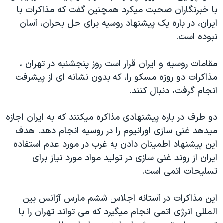
با خبرنگاران صحبت ميکرد همچنين گفت که مذاکرات با
دنبال کنید
مستندها
فرهنگ و زندگی
ايران، در باره يک پيشنهاد روسيه برای حل بحران، آسان
حقوق شهروندی
انتخابات ریاست جمهوری آمریکا ۲۰۲۴
نبوده است.
اقتصادی
حمله جمهوری اسلامی به اسرائیل
مقامات روسيه و ايران قرار است روز پنجشنبه در تهران ،
رمز مهسا
علم و فناوری
زبانهای مختلف
مذاکرات دو روزه مسکو را، که بدون نشانه ای از پيشرفت
اسرائیل در جنگ
ورزش زنان در ایران
انجام گرفت، دنبال کنند.
گالری عکس
اعتراضات زن، زندگی، آزادی
دو طرف در باره پيشنهادی مذاکره ميکنند که به ايران اجازه
آرشیو پخش زنده
مجموعه مستندهای دادخواهی
ميدهد غنی سازی اورانيوم را در روسيه انجام دهد. هدف
تریبونال مردمی آبان ۹۸
اين پيشنهاد اطمينان دادن به غرب در مورد عدم استفاده
دادگاه حمید نوری
ايران از روند غنی سازی در توليد مواد مورد نياز برای
تسليحات اتمی است.
چهل سال گروگان‌گیری
قانون شفافیت دارائی کادر رهبری ایران
اين مذاکرات در آستانه اجلاس ششم مارس آژانس بين
اعتراضات مردمی آبان ۹۸
المللی انرژی اتمی انجام ميگيرد که می تواند تهران را با