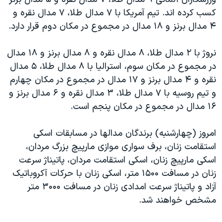
دنبال کنید
مستندها
فرهنگ و زندگی
کسب کرده اند. تيم آمريکا با ۷ مدال طلا، ۷ مدال نقره و
۴ مدال برنز و ۱۸ مدال در مجموع در مکان دوم قرار دارد.
حقوق شهروندی
انتخابات ریاست جمهوری آمریکا ۲۰۲۴
اقتصادی
حمله جمهوری اسلامی به اسرائیل
نروژ با ۲ مدال طلا، ۸ مدال نقره و ۸ مدال برنز و ۱۸ مدال
رمز مهسا
علم و فناوری
در مجموع در مکان سوم، استراليا با ۸ مدال طلا، ۵ مدال
زبانهای مختلف
نقره و ۴ مدال برنز و ۱۷ مدال در مجموع در مکان چهارم
اسرائیل در جنگ
ورزش زنان در ایران
و تيم روسيه با ۷ مدال طلا، ۳ مدال نقره و ۶ مدال برنز و
گالری عکس
اعتراضات زن، زندگی، آزادی
۱۶ مدال در مجموع در مکان پنجم است.
آرشیو پخش زنده
مجموعه مستندهای دادخواهی
امروز (چهارشنبه) برندگان مدالها در مسابقات اسکی
تریبونال مردمی آبان ۹۸
استقامت زنان، برف سواری موازی مارپيچ بزرگ مردان،
دادگاه حمید نوری
اسکی مارپيچ زنان، اسکی استقامت مردان، پاتيناژ سرعت
چهل سال گروگان‌گیری
زنان در مسافت ۱۵۰۰ متر، اسکی زنان با حرکات آکروباتيک
آزاد و پاتيناژ سرعت امدادی زنان در مسافت ۳۰۰۰ متر
قانون شفافیت دارائی کادر رهبری ایران
مشخص خواهند شد.
اعتراضات مردمی آبان ۹۸