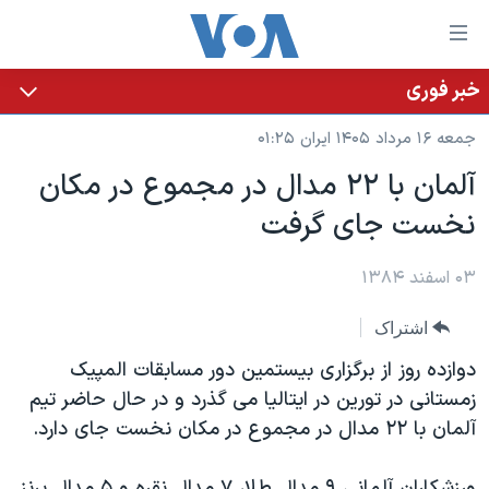
ینکهای
ابل
سترسی
خبر فوری
خانه
هش
جمعه ۱۶ مرداد ۱۴۰۵ ایران ۰۱:۲۵
نسخه سبک وب‌سایت
ه
آلمان با ۲۲ مدال در مجموع در مکان
حتوای
موضوع ها
نخست جای گرفت
صلی
برنامه های تلویزیونی
ایران
هش
جدول برنامه ها
ه
۰۳ اسفند ۱۳۸۴
آمریکا
فحه
صفحه‌های ویژه
جهان
اشتراک
صلی
فرکانس‌های صدای آمریکا
ورزشی
جام جهانی ۲۰۲۶
هش
دوازده روز از برگزاری بيستمين دور مسابقات المپيک
پخش رادیویی
ه
گزیده‌ها
عملیات خشم حماسی
زمستانی در تورين در ايتاليا می گذرد و در حال حاضر تيم
ستجو
آلمان با ۲۲ مدال در مجموع در مکان نخست جای دارد.
۲۵۰سالگی آمریکا
ویژه برنامه‌ها
یادگیری زبان انگلیسی
ویدیوها
بایگانی برنامه‌های تلویزیونی
ورزشکاران آلمانی ۹ مدال طلا، ۷ مدال نقره و ۵ مدال برنز