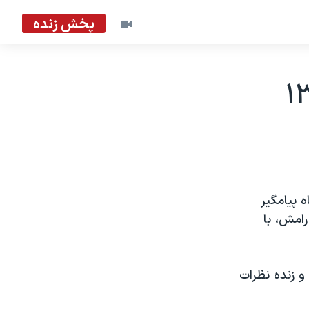
پخش زنده
 پيامگير
امش، با
و زنده نظرات