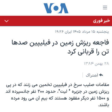
ینکهای
ابل
سترسی
خبر فوری
خانه
هش
پنجشنبه ۱۵ مرداد ۱۴۰۵ ایران ۱۹:۲۶
نسخه سبک وب‌سایت
ه
فاجعه ريزش زمين در فيليپين صدها
حتوای
موضوع ها
تن را قربانی کرد
صلی
برنامه های تلویزیونی
ایران
هش
جدول برنامه ها
ه
۲۸ بهمن ۱۳۸۴
آمریکا
فحه
صفحه‌های ویژه
جهان
اشتراک
صلی
فرکانس‌های صدای آمریکا
ورزشی
جام جهانی ۲۰۲۶
هش
مقامات صليب سرخ در فيليپين تخمين می زنند که در پی
پخش رادیویی
ه
گزیده‌ها
عملیات خشم حماسی
ريزش زمين در جزيره " ليت"، حدود ۲۰۰ نفر جانسپرده اند
ستجو
و ۱۵۰۰ نفر ديگر مفقود هستند که بيم آن می رود مرده
۲۵۰سالگی آمریکا
ویژه برنامه‌ها
یادگیری زبان انگلیسی
باشند.
ویدیوها
بایگانی برنامه‌های تلویزیونی