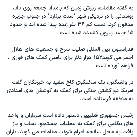
دنبال کنید
مستندها
فرهنگ و زندگی
به گفته مقامات، ريزش زمين که بامداد جمعه روی داد،
روستائی را در نزديکی شهر "سنت برنارد" در جنوب جزيره
حقوق شهروندی
انتخابات ریاست جمهوری آمریکا ۲۰۲۴
مدفون کرد. دست کم ۳۶ نفر زنده پيدا شده اند و حدود
اقتصادی
حمله جمهوری اسلامی به اسرائیل
۱۵ جسد بيرون کشيده شده است.
رمز مهسا
علم و فناوری
زبانهای مختلف
فدراسيون بين المللی صليب سرخ و جمعيت های هلال
اسرائیل در جنگ
ورزش زنان در ایران
احمر می گويد۱۵۲ هزار دلار برای تامين کمک های فوری ،
گالری عکس
اعتراضات زن، زندگی، آزادی
فراهم آورده است.
آرشیو پخش زنده
مجموعه مستندهای دادخواهی
در واشنگتن، يک سخنگوی کاخ سفيد به خبرنگاران گفت
تریبونال مردمی آبان ۹۸
آمريکا دو کشتی جنگی برای کمک به کوشش های امدادی
دادگاه حمید نوری
به منطقه فرستاده است.
چهل سال گروگان‌گیری
رئيس جمهوری فيليپين دستور داده است سربازان و واحد
قانون شفافیت دارائی کادر رهبری ایران
های نظامی برای کمک به عمليات جستجو، نجات و باز
اعتراضات مردمی آبان ۹۸
يافت به محل سانحه اعزام شوند. مقامات می گويند باران